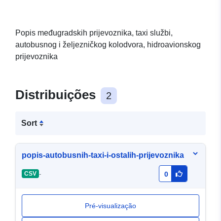
Popis međugradskih prijevoznika, taxi službi,
autobusnog i željezničkog kolodvora, hidroavionskog
prijevoznika
Distribuições
2
Sort
popis-autobusnih-taxi-i-ostalih-prijevoznika
-
CSV
0
Pré-visualização