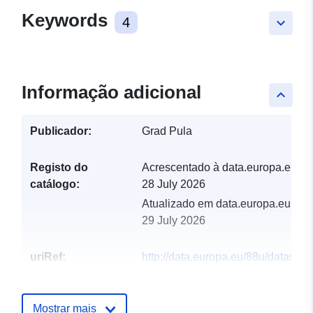
Keywords
4
keyboard_arrow_down
Informação adicional
keyboard_arrow_up
Publicador:
Grad Pula
Registo do
Acrescentado à data.europa.eu:
catálogo:
28 July 2026
Atualizado em data.europa.eu:
29 July 2026
uriRef:
http://data.europa.eu/88u/dataset/p
autobusnih-taxi-i-ostalih-prijevozn
Mostrar mais