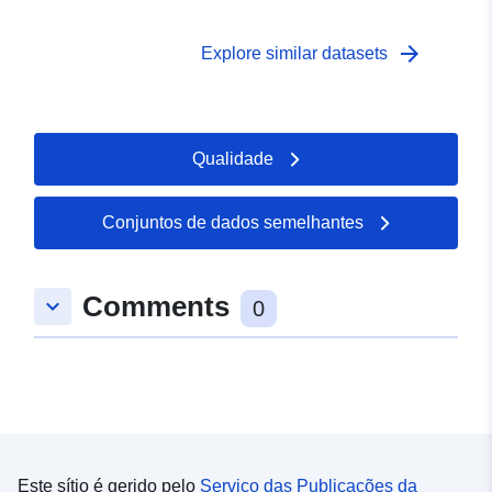
arrow_forward
Explore similar datasets
Qualidade
Conjuntos de dados semelhantes
Comments
keyboard_arrow_down
0
Este sítio é gerido pelo
Serviço das Publicações da