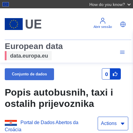
How do you know?
Abrir sessão
European data
data.europa.eu
0
Conjunto de dados
Popis autobusnih, taxi i
ostalih prijevoznika
Portal de Dados Abertos da
Actions
Croácia