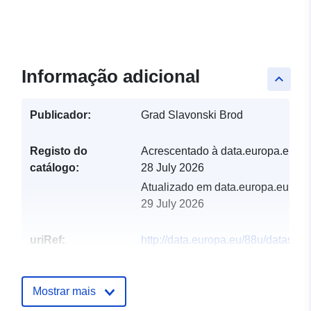
Informação adicional
keyboard_arrow_up
Publicador:
Grad Slavonski Brod
Registo do
Acrescentado à data.europa.eu:
catálogo:
28 July 2026
Atualizado em data.europa.eu:
29 July 2026
uriRef:
http://data.europa.eu/88u/dataset/p
nerazvrstanih-cesta
Mostrar mais