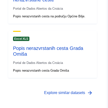
Portal de Dados Abertos da Croácia
Popis nerazvrstanih cesta na području Općine Bilje.
Excel XLS
Popis nerazvrstanih cesta Grada
Omiša
Portal de Dados Abertos da Croácia
Popis nerazvrstanih cesta Grada Omiša
arrow_forward
Explore similar datasets