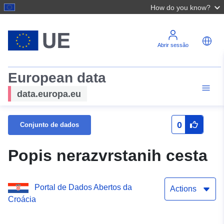
How do you know?
Abrir sessão
European data
data.europa.eu
0
Conjunto de dados
Popis nerazvrstanih cesta
Portal de Dados Abertos da
Actions
Croácia