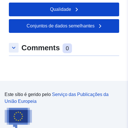
Qualidade
Conjuntos de dados semelhantes
Comments
keyboard_arrow_down
0
Este sítio é gerido pelo
Serviço das Publicações da
União Europeia