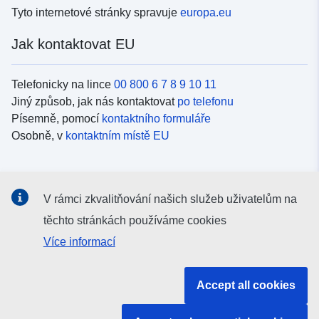
Tyto internetové stránky spravuje
europa.eu
Jak kontaktovat EU
Telefonicky na lince
00 800 6 7 8 9 10 11
Jiný způsob, jak nás kontaktovat
po telefonu
Písemně, pomocí
kontaktního formuláře
Osobně, v
kontaktním místě EU
Sociální média
V rámci zkvalitňování našich služeb uživatelům na
Vyhledávání informačních kanálů EU v
sociálních médiích
těchto stránkách používáme cookies
Více informací
Orgány a instituce EU
Accept all cookies
Vyhledávání orgánů a institucí EU