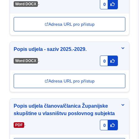
-
Word DOCX
0
Adresa URL pro přístup
Popis udjela - saziv 2025.-2029.
-
Word DOCX
0
Adresa URL pro přístup
Popis udjela članova/članica Županijske
skupštine u vlasništvu poslovnog subjekta
-
PDF
0