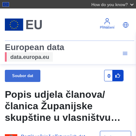
How do you know?
Přihlášení
European data
data.europa.eu
0
Soubor dat
Popis udjela članova/
članica Županijske
skupštine u vlasništvu
poslovnog subjekta