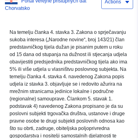
Portál veřejně přístupných dat
Actions
Chorvatsko
Na temelju članka 4. stavka 3. Zakona o sprječavanju
sukoba interesa („Narodne novine“, broj 143/21) član
predstavničkog tijela dužan je pisanim putem u roku
od 15 dana od stupanja na dužnost ili stjecanja udjela
obavijestiti predsjednika predstavničkog tijela ako ima
5% ili više udjela u vlasništvu poslovnog subjekta. Na
temelju članka 4. stavka 4. navedenog Zakona popis
udjela iz stavka 3. objavljuje se i redovito ažurira na
mrežnim stranicama jedinice lokalne i područne
(regionalne) samouprave. Člankom 5. stavak 1.
podstavak 4) navedenog Zakona propisano je da su
poslovni subjekti trgovačka društva, ustanove i druge
pravne osobe te drugi subjekti poslovnih odnosa kao
što su obrti, zadruge, obiteljska poljoprivredna
gospodarstva i nositelji samostalnih djelatnosti te