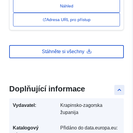
Náhled
Adresa URL pro přístup
Stáhněte si všechny
Doplňující informace
keyboard_arrow_up
Vydavatel:
Krapinsko-zagorska
županija
Katalogový
Přidáno do data.europa.eu: