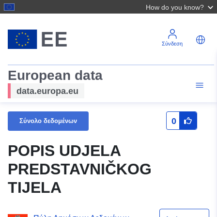
How do you know?
Σύνδεση
European data
data.europa.eu
0
Σύνολο δεδομένων
POPIS UDJELA
PREDSTAVNIČKOG
TIJELA