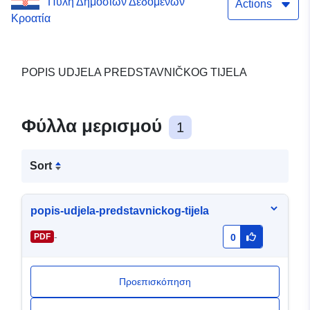
Πύλη Δημόσιων Δεδομένων
Actions
Κροατία
POPIS UDJELA PREDSTAVNIČKOG TIJELA
Φύλλα μερισμού
1
Sort
popis-udjela-predstavnickog-tijela
-
PDF
0
Προεπισκόπηση