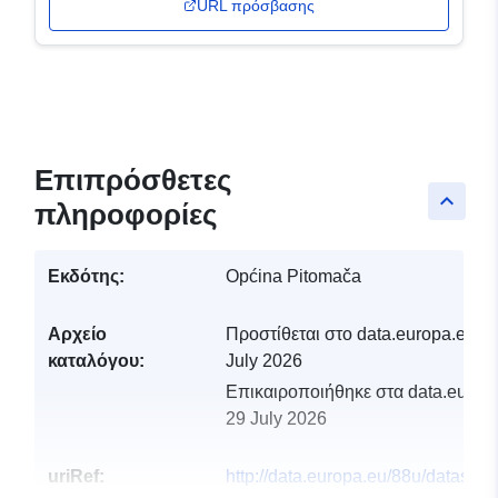
URL πρόσβασης
Επιπρόσθετες
keyboard_arrow_up
πληροφορίες
Εκδότης:
Općina Pitomača
Αρχείο
Προστίθεται στο data.europa.eu:
2
καταλόγου:
July 2026
Επικαιροποιήθηκε στα data.europa
29 July 2026
uriRef:
http://data.europa.eu/88u/dataset/p