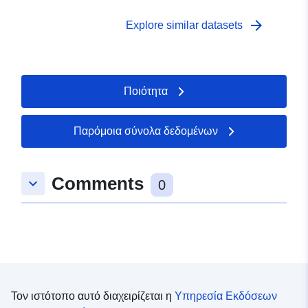
arrow_forward
Explore similar datasets
Ποιότητα
Παρόμοια σύνολα δεδομένων
Comments
keyboard_arrow_down
0
Τον ιστότοπο αυτό διαχειρίζεται η
Υπηρεσία Εκδόσεων