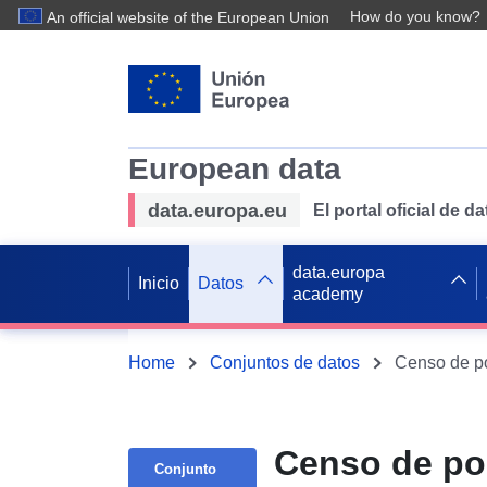
How do you know?
An official website of the European Union
European data
data.europa.eu
El portal oficial de 
data.europa
Inicio
Datos
academy
Home
Conjuntos de datos
Censo de pob
Conjunto