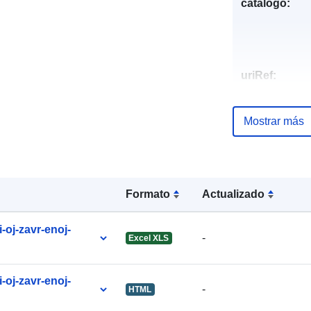
catálogo:
uriRef:
Mostrar más
Formato
Actualizado
-oj-zavr-enoj-
-
Excel XLS
-oj-zavr-enoj-
-
HTML