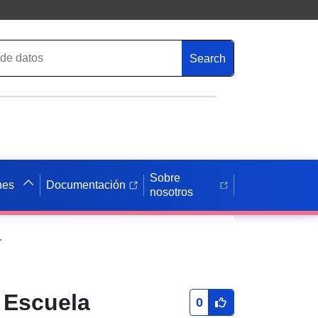
Search
Sobre
nes
Documentación
nosotros
os más Alta y Género
a Escuela
0