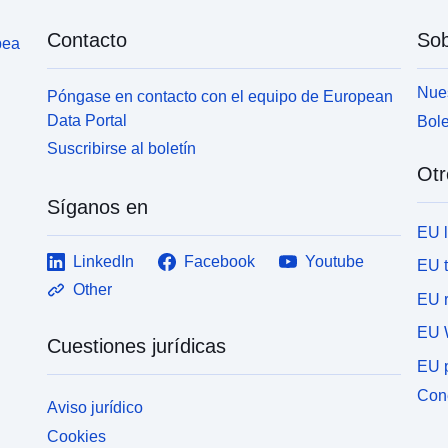
Contacto
Sob
pea
Nues
Póngase en contacto con el equipo de European
Data Portal
Bole
Suscribirse al boletín
Otr
Síganos en
EU 
LinkedIn
Facebook
Youtube
EU 
Other
EU r
EU 
Cuestiones jurídicas
EU p
Cone
Aviso jurídico
Cookies