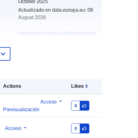
October 2025
Actualizado en data.europa.eu:
08
August 2026
http://data.europa.eu/88u/dataset/po
pisi-stanovni-tva-1961-2011-prema-
najvi-oj-zavr-enoj-koli-i-spolu
Actions
Likes
Acceso
0
Previsualización
Acceso
0