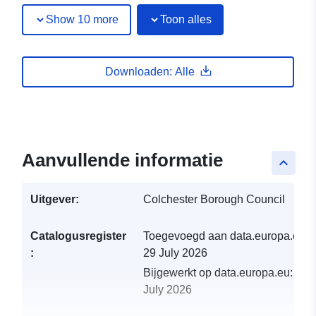
Show 10 more
Toon alles
Downloaden: Alle
Aanvullende informatie
keyboard_arrow_up
Uitgever:
Colchester Borough Council
Catalogusregister
Toegevoegd aan data.europa.eu:
:
29 July 2026
Bijgewerkt op data.europa.eu:
30
July 2026