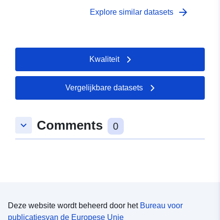
arrow_forward
Explore similar datasets
Kwaliteit
Vergelijkbare datasets
Comments
keyboard_arrow_down
0
Deze website wordt beheerd door het
Bureau voor
publicatiesvan de Europese Unie