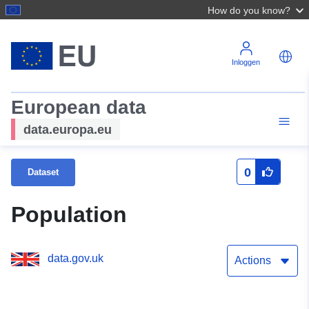
How do you know?
Inloggen
European data
data.europa.eu
0
Dataset
Population
data.gov.uk
Actions