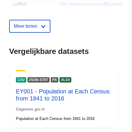
uriRef:
http://data.europa.eu/88u/dataset/
cbc
Meer tonen
Vergelijkbare datasets
CSV
JSON-STAT
PX
XLSX
EY001 - Population at Each Census
from 1841 to 2016
Gegevens.gov.nl
Population at Each Census from 1841 to 2016