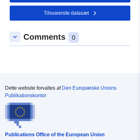
Tilsvarende datasæt
Comments
keyboard_arrow_down
0
Dette website forvaltes af
Den Europæiske Unions
Publikationskontor
Publications Office of the European Union