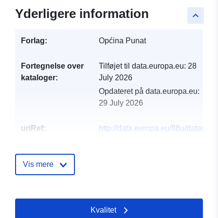
Yderligere information
keyboard_arrow_up
Forlag:
Općina Punat
Fortegnelse over
Tilføjet til data.europa.eu:
28
kataloger:
July 2026
Opdateret på data.europa.eu:
29 July 2026
uriRef:
http://data.europa.eu/88u/dataset/p
prostori-u-javnoj-upotrebi
Vis mere
Kvalitet