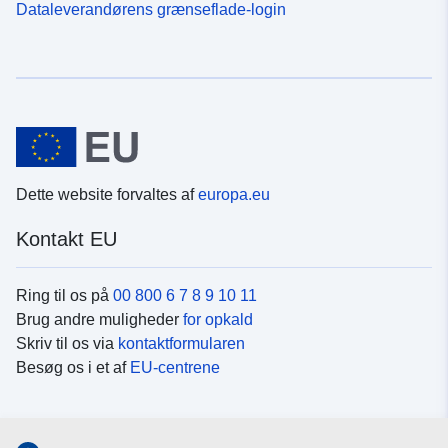
Dataleverandørens grænseflade-login
Dette website forvaltes af
europa.eu
Kontakt EU
Ring til os på
00 800 6 7 8 9 10 11
Brug andre muligheder
for opkald
Skriv til os via
kontaktformularen
Besøg os i et af
EU-centrene
Sociale medier