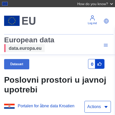
How do you know?
Log ind
European data
data.europa.eu
0
Datasæt
Poslovni prostori u javnoj
upotrebi
Portalen for åbne data Kroatien
Actions