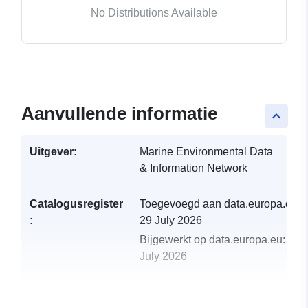
No Distributions Available
Aanvullende informatie
keyboard_arrow_up
Uitgever:
Marine Environmental Data
& Information Network
Catalogusregister
Toegevoegd aan data.europa.eu:
:
29 July 2026
Bijgewerkt op data.europa.eu:
29
July 2026
uriRef:
http://data.europa.eu/88u/dataset/p