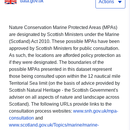
data.gov.uk
Territorial Sea limit around
Actions
Scotland.
Nature Conservation Marine Protected Areas (MPAs)
are designated by Scottish Ministers under the Marine
(Scotland) Act 2010. These possible MPAs have been
approved by Scottish Ministers for public consultation.
As such, the locations are afforded policy protection as
if they were designated. The boundaries of the
possible MPAs presented in this dataset represent
those being consulted upon within the 12 nautical mile
Territorial Sea limit (on the basis of advice provided by
Scottish Natural Heritage - the Scottish Government's
adviser on all aspects of nature and landscape across
Scotland). The following URLs provide links to the
consultation process websites:
www.snh.gov.uk/mpa-
consultation
and
www.scotland.gov.uk/Topics/marine/marine-