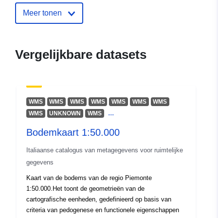
nature-conservation-marine-protec
areas-pmpa-within-the-12-nautical
Meer tonen
territoria1
Vergelijkbare datasets
WMS
WMS
WMS
WMS
WMS
WMS
WMS
...
WMS
UNKNOWN
WMS
Bodemkaart 1:50.000
Italiaanse catalogus van metagegevens voor ruimtelijke
gegevens
Kaart van de bodems van de regio Piemonte
1:50.000.Het toont de geometrieën van de
cartografische eenheden, gedefinieerd op basis van
criteria van pedogenese en functionele eigenschappen