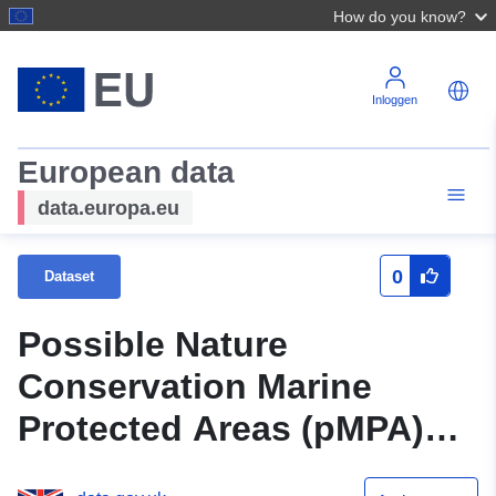
How do you know?
Inloggen
European data
data.europa.eu
0
Dataset
Possible Nature
Conservation Marine
Protected Areas (pMPA)
within the 12 Nautical Mile