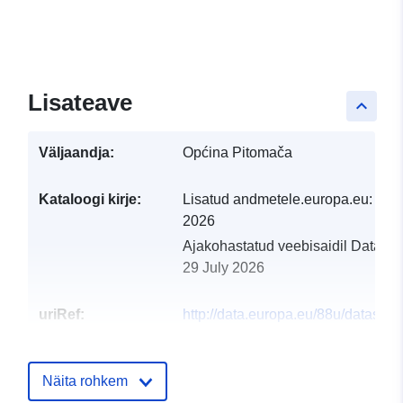
Lisateave
keyboard_arrow_up
Väljaandja:
Općina Pitomača
Kataloogi kirje:
Lisatud andmetele.europa.eu:
28 J
2026
Ajakohastatud veebisaidil Data.eu
29 July 2026
uriRef:
http://data.europa.eu/88u/dataset/p
civilne-zastite
Näita rohkem