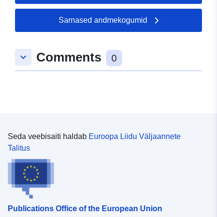
Sarnased andmekogumid
Comments
keyboard_arrow_down
0
Seda veebisaiti haldab
Euroopa Liidu Väljaannete
Talitus
Publications Office of the European Union