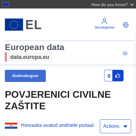
How do you know?
Sisselogimine
European data
data.europa.eu
0
Andmekogum
POVJERENICI CIVILNE
ZAŠTITE
Horvaatia avatud andmete portaal
Actions