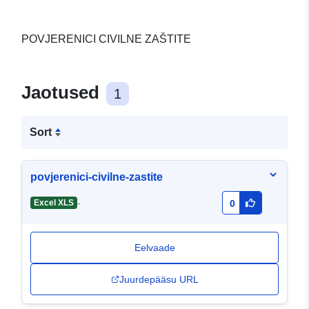
POVJERENICI CIVILNE ZAŠTITE
Jaotused
1
Sort
povjerenici-civilne-zastite
-
Excel XLS
0
Eelvaade
Juurdepääsu URL