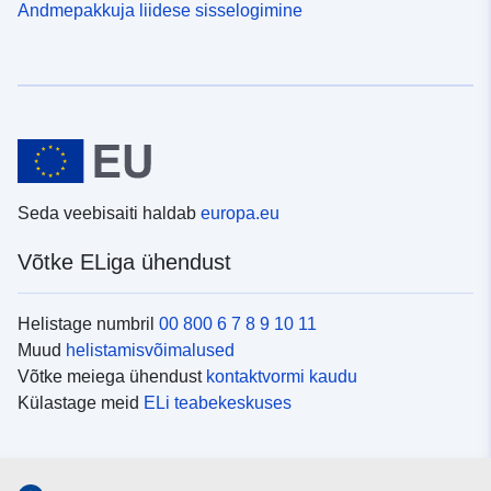
Andmepakkuja liidese sisselogimine
Seda veebisaiti haldab
europa.eu
Võtke ELiga ühendust
Helistage numbril
00 800 6 7 8 9 10 11
Muud
helistamisvõimalused
Võtke meiega ühendust
kontaktvormi kaudu
Külastage meid
ELi teabekeskuses
Sotsiaalmeedia