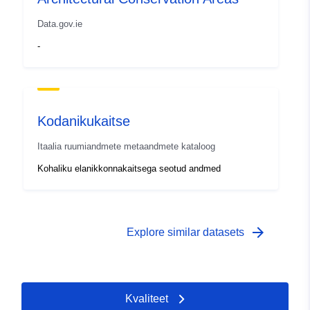
Data.gov.ie
-
Kodanikukaitse
Itaalia ruumiandmete metaandmete kataloog
Kohaliku elanikkonnakaitsega seotud andmed
arrow_forward
Explore similar datasets
Kvaliteet