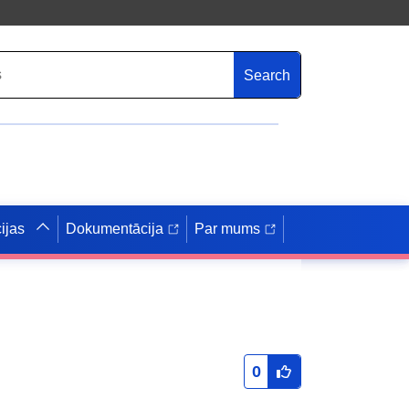
Search
ijas
Dokumentācija
Par mums
0