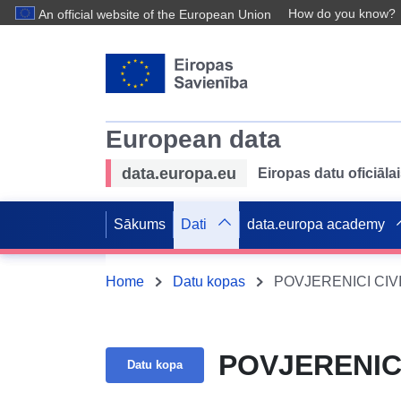
How do you know?
An official website of the European Union
European data
data.europa.eu
Eiropas datu oficiālai
Sākums
Dati
data.europa academy
Home
Datu kopas
POVJERENICI CIV
POVJERENICI
Datu kopa