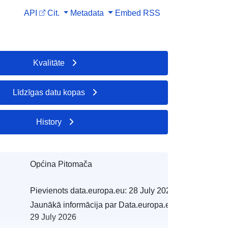
API
Cit.
Metadata
Embed
RSS
Kvalitāte
Līdzīgas datu kopas
History
Općina Pitomača
Pievienots data.europa.eu:
28 July 2026
Jaunākā informācija par Data.europa.eu:
29 July 2026