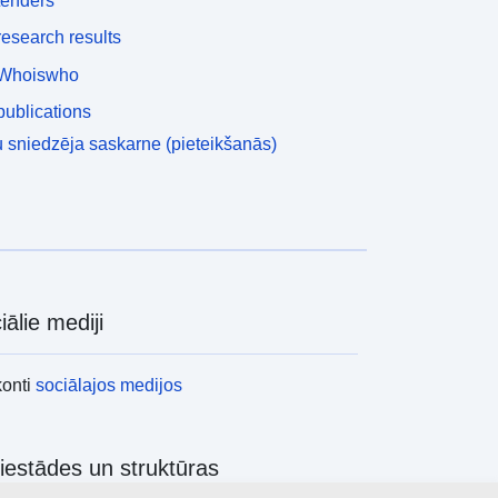
tenders
esearch results
Whoiswho
ublications
 sniedzēja saskarne (pieteikšanās)
iālie mediji
konti
sociālajos medijos
iestādes un struktūras