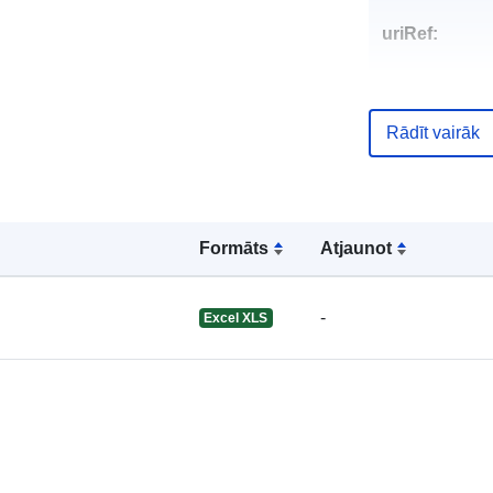
uriRef:
Rādīt vairāk
Formāts
Atjaunot
-
Excel XLS