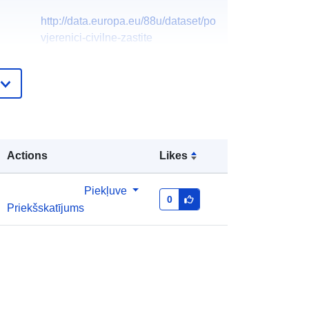
http://data.europa.eu/88u/dataset/po
vjerenici-civilne-zastite
Actions
Likes
Piekļuve
0
Priekšskatījums