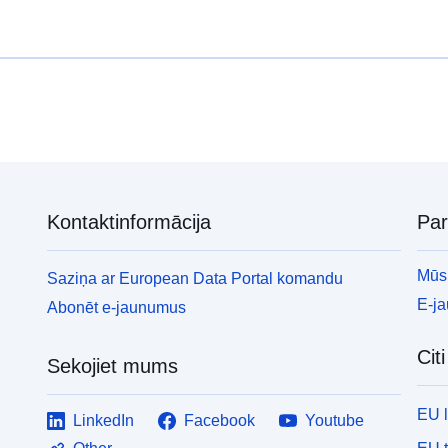
Kontaktinformācija
Pa
Mūsu
Saziņa ar European Data Portal komandu
E-j
Abonēt e-jaunumus
Cit
Sekojiet mums
EU 
LinkedIn
Facebook
Youtube