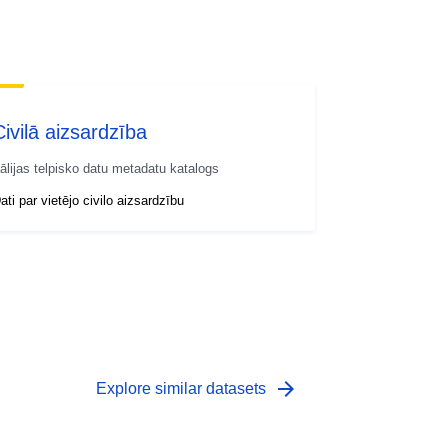
Civilā aizsardzība
tālijas telpisko datu metadatu katalogs
ati par vietējo civilo aizsardzību
arrow_forward
Explore similar datasets