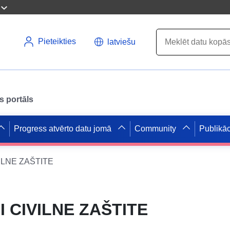
Pieteikties
latviešu
s portāls
Progress atvērto datu jomā
Community
Publikāc
ILNE ZAŠTITE
 CIVILNE ZAŠTITE