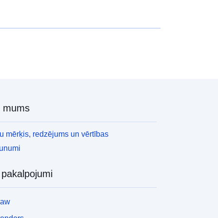
r mums
 mērķis, redzējums un vērtības
aunumi
i pakalpojumi
law