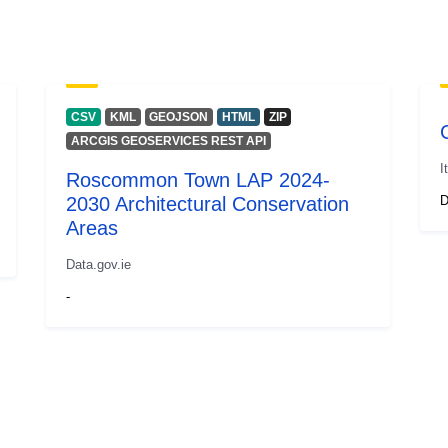
CSV
KML
GEOJSON
HTML
ZIP
ARCGIS GEOSERVICES REST API
I
Roscommon Town LAP 2024-
2030 Architectural Conservation
D
Areas
Data.gov.ie
-