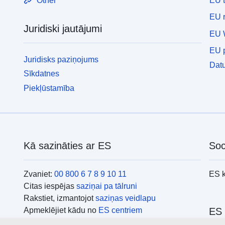
EU 
Other
EU r
Juridiski jautājumi
EU 
EU p
Juridisks paziņojums
Datu
Sīkdatnes
Piekļūstamība
Kā sazināties ar ES
Soc
Zvaniet:
00 800 6 7 8 9 10 11
ES 
Citas iespējas
saziņai pa tālruni
Rakstiet, izmantojot
saziņas veidlapu
Apmeklējiet kādu no
ES centriem
ES 