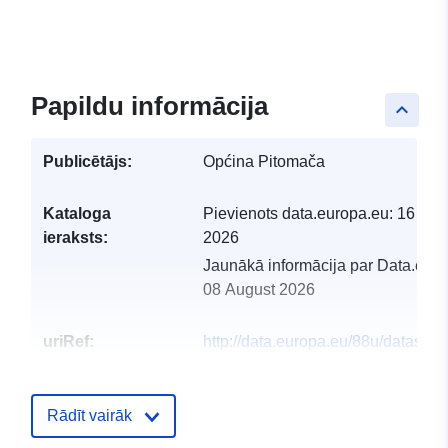
Papildu informācija
keyboard_arrow_up
Publicētājs:
Općina Pitomača
Kataloga
Pievienots data.europa.eu:
16 Apri
ieraksts:
2026
Jaunākā informācija par Data.euro
08 August 2026
uriRef:
http://data.europa.eu/88u/dataset/
tijelo-opcine-pitomaca
Rādīt vairāk