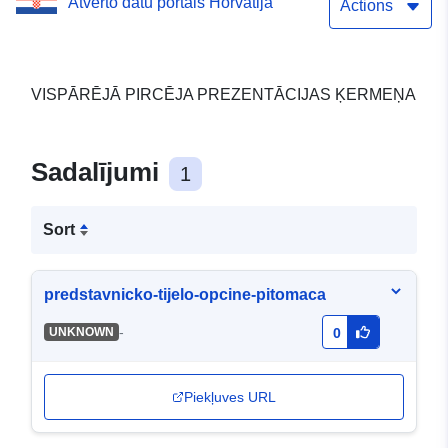
Atvērto datu portāls Horvātija
Actions
VISPĀRĒJĀ PIRCĒJA PREZENTĀCIJAS ĶERMEŅA
Sadalījumi
1
Sort
predstavnicko-tijelo-opcine-pitomaca
-
UNKNOWN
0
Piekļuves URL