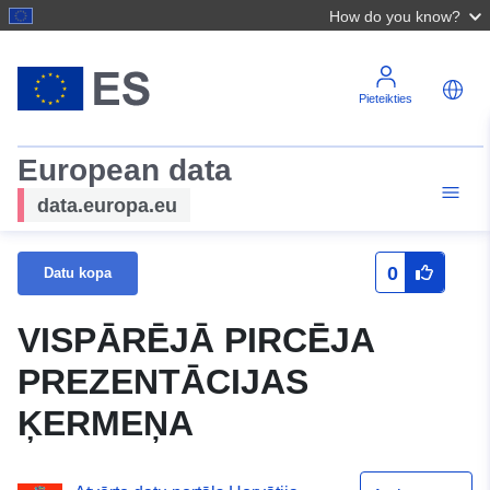
How do you know?
Pieteikties
European data
data.europa.eu
0
Datu kopa
VISPĀRĒJĀ PIRCĒJA
PREZENTĀCIJAS
ĶERMEŅA