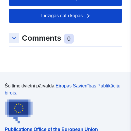
Līdzīgas datu kopas
Comments
keyboard_arrow_down
0
Šo tīmekļvietni pārvalda
Eiropas Savienības Publikāciju
birojs.
Publications Office of the European Union