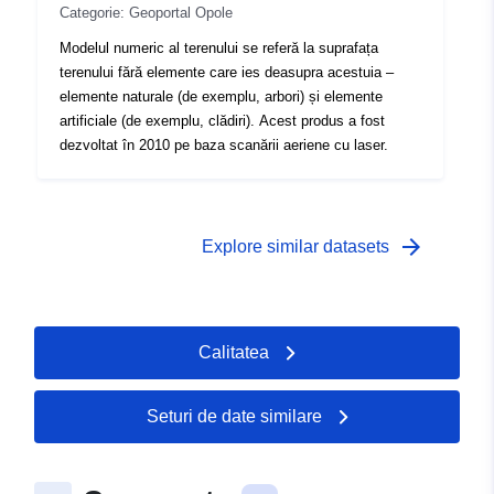
Categorie: Geoportal Opole
Modelul numeric al terenului se referă la suprafața
terenului fără elemente care ies deasupra acestuia –
elemente naturale (de exemplu, arbori) și elemente
artificiale (de exemplu, clădiri). Acest produs a fost
dezvoltat în 2010 pe baza scanării aeriene cu laser.
arrow_forward
Explore similar datasets
Calitatea
Seturi de date similare