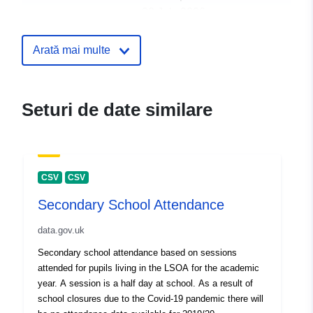
30 July 2026
uriRef:
http://data.europa.eu/88u/dataset/p
Arată mai multe
school-attendance
Seturi de date similare
CSV
CSV
Secondary School Attendance
data.gov.uk
Secondary school attendance based on sessions
attended for pupils living in the LSOA for the academic
year. A session is a half day at school. As a result of
school closures due to the Covid-19 pandemic there will