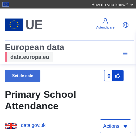
How do you know?
Autentificare
European data
data.europa.eu
0
Set de date
Primary School
Attendance
data.gov.uk
Actions