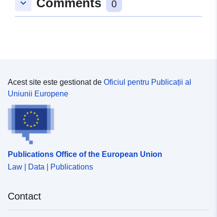
Comments
keyboard_arrow_down
0
Acest site este gestionat de
Oficiul pentru Publicații al
Uniunii Europene
Publications Office of the European Union
Law | Data | Publications
Contact