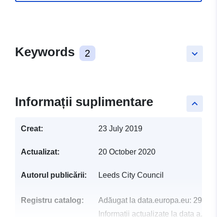
Keywords
2
keyboard_arrow_down
Informații suplimentare
keyboard_arrow_up
Creat:
23 July 2019
Actualizat:
20 October 2020
Autorul publicării:
Leeds City Council
Registru catalog:
Adăugat la data.europa.eu:
29 Jul
Informații actualizate la data a.eur