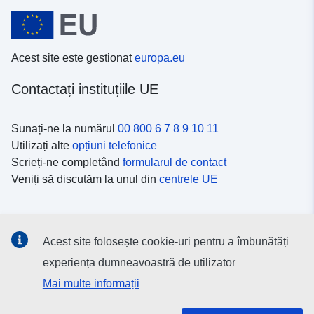
Acest site este gestionat
europa.eu
Contactați instituțiile UE
Sunați-ne la numărul
00 800 6 7 8 9 10 11
Utilizați alte
opțiuni telefonice
Scrieți-ne completând
formularul de contact
Veniți să discutăm la unul din
centrele UE
Platformele de comunicare socială
Acest site folosește cookie-uri pentru a îmbunătăți
Descoperiți canalele UE
pe rețelele sociale
experiența dumneavoastră de utilizator
Mai multe informații
Instituțiile și organismele UE