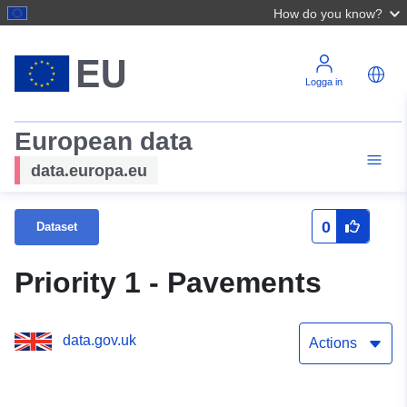
How do you know?
Logga in
European data
data.europa.eu
0
Dataset
Priority 1 - Pavements
data.gov.uk
Actions