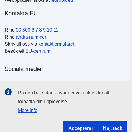
Webbplatsen sköts av
europa.eu
Kontakta EU
Ring
00 800 6 7 8 9 10 11
Ring
andra nummer
Skriv till oss via
kontaktformuläret
Besök ett
EU-centrum
Sociala medier
Hitta oss i
sociala medier
På den här sidan använder vi cookies för att
förbättra din upplevelse.
EU:s institutioner och organ
More info
Hitta alla EU-institutioner och EU-organ
Accepterar
Nej, tack