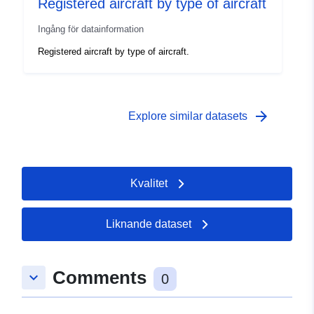
Registered aircraft by type of aircraft
Ingång för datainformation
Registered aircraft by type of aircraft.
arrow_forward
Explore similar datasets
Kvalitet
Liknande dataset
Comments
keyboard_arrow_down
0