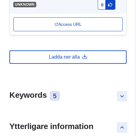
-
UNKNOWN
0
Access URL
Ladda ner alla
Keywords
5
keyboard_arrow_down
Ytterligare information
keyboard_arrow_up