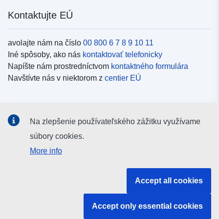
Kontaktujte EÚ
avolajte nám na číslo
00 800 6 7 8 9 10 11
Iné spôsoby, ako nás
kontaktovať telefonicky
Napíšte nám prostredníctvom
kontaktného formulára
Navštívte nás v niektorom z
centier EÚ
Sociálne médiá
Na zlepšenie používateľského zážitku využívame
Kanály EÚ na
sociálnych médiách
súbory cookies.
More info
Inštitúcie a orgány EÚ
Accept all cookies
Vyhľadávanie všetkých inštitúcií a orgánov EÚ
Accept only essential cookies