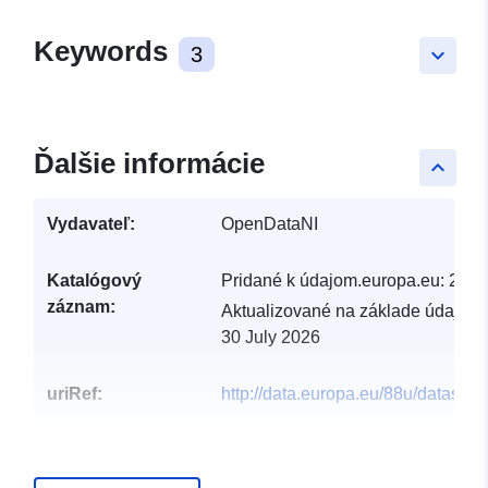
Keywords
3
keyboard_arrow_down
Ďalšie informácie
keyboard_arrow_up
Vydavateľ:
OpenDataNI
Katalógový
Pridané k údajom.europa.eu:
29 J
záznam:
Aktualizované na základe údajov.
30 July 2026
uriRef:
http://data.europa.eu/88u/dataset/