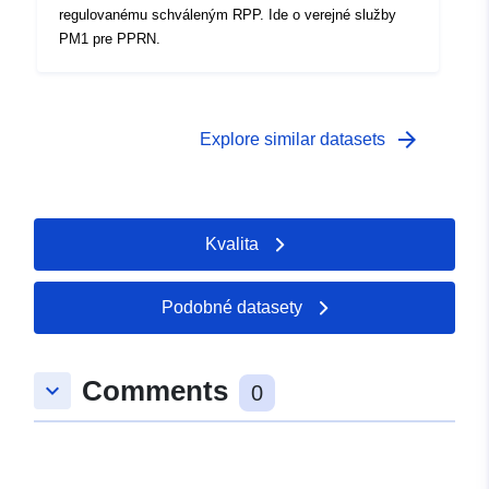
regulovanému schváleným RPP. Ide o verejné služby
PM1 pre PPRN.
arrow_forward
Explore similar datasets
Kvalita
Podobné datasety
Comments
keyboard_arrow_down
0