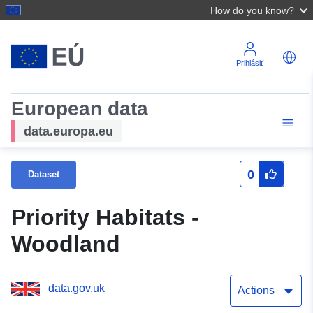
How do you know?
Prihlásiť
European data
data.europa.eu
0
Dataset
Priority Habitats -
Woodland
data.gov.uk
Actions