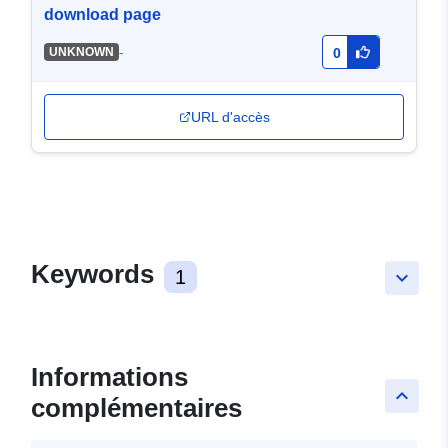
download page
-
UNKNOWN
0
URL d'accès
Keywords
1
keyboard_arrow_down
Informations
keyboard_arrow_up
complémentaires