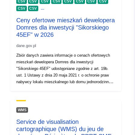
CSV
CSV
CSV
CSV
CSV
CSV
CSV
CSV
...
CSV
CSV
Ceny ofertowe mieszkań dewelopera
Domres dla inwestycji "Sikorskiego
45EF" w 2026
dane.gov.pl
Zbiór danych zawiera informacje o cenach ofertowych
mieszkań dewelopera Domres dla inwestycji
"Sikorskiego 45EF" udostępniane zgodnie z art. 19b.
ust. 1 Ustawy z dnia 20 maja 2021 r. o ochronie praw
nabywcy lokalu mieszkalnego lub domu jednorodzinnego
oraz Deweloperskim Funduszu Gwarancyjnym (Dz. U. z
2024 r. poz. 695).
WMS
Service de visualisation
cartographique (WMS) du jeu de