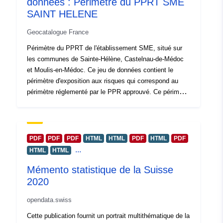
données : Périmètre du PPRT SME
SAINT HELENE
Geocatalogue France
Périmètre du PPRT de l'établissement SME, situé sur
les communes de Sainte-Hélène, Castelnau-de-Médoc
et Moulis-en-Médoc. Ce jeu de données contient le
périmètre d'exposition aux risques qui correspond au
périmètre réglementé par le PPR approuvé. Ce périmètre
approuvé vaut servitude d'utilité publique (PM3 pour les
PPRT).
PDF
PDF
PDF
HTML
HTML
PDF
HTML
PDF
...
HTML
HTML
Mémento statistique de la Suisse
2020
opendata.swiss
Cette publication fournit un portrait multithématique de la