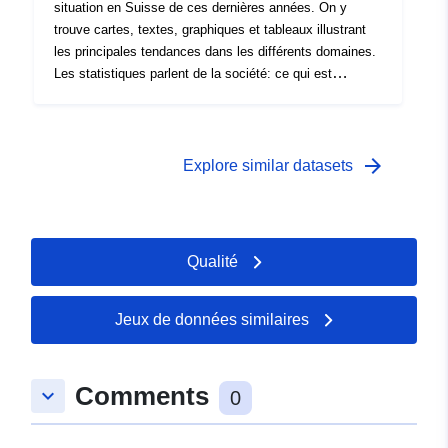
situation en Suisse de ces dernières années. On y
trouve cartes, textes, graphiques et tableaux illustrant
les principales tendances dans les différents domaines.
Les statistiques parlent de la société: ce qui est
intéressant en elles, ce n'est pas spéciﬁquement les
chiffres bruts, mais les messages qu'ils nous
transmettent sur l'état de la société, les relations entre
les individus en Suisse mais également dans leurs
arrow_forward
Explore similar datasets
interactions au-delà de nos frontières.
Qualité
Jeux de données similaires
Comments
keyboard_arrow_down
0