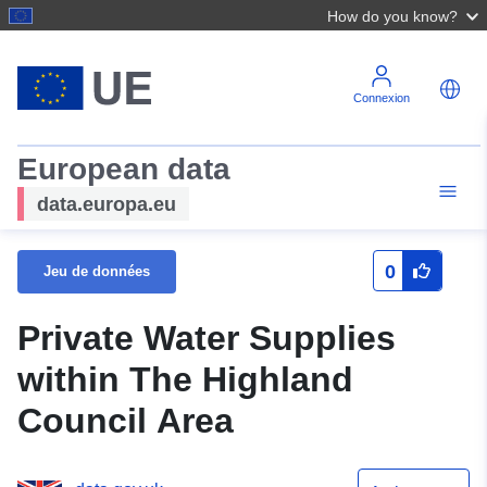
How do you know?
Connexion
European data
data.europa.eu
0
Jeu de données
Private Water Supplies
within The Highland
Council Area