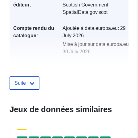
éditeur:
Scottish Government
SpatialData.gov.scot
Compte rendu du
Ajoutée à data.europa.eu:
29
catalogue:
July 2026
Mise à jour sur data.europa.eu:
30 July 2026
uriRef:
http://data.europa.eu/88u/dataset/p
water-supplies-within-the-highland
council-area
Suite
Jeux de données similaires