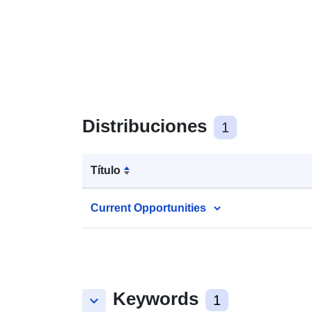
Distribuciones
1
Título
Current Opportunities
Keywords
keyboard_arrow_down
1