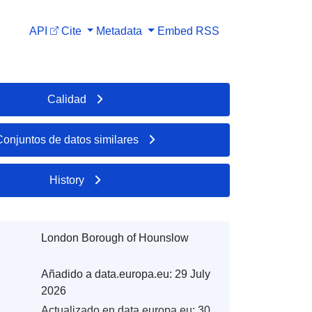
API
Cite
Metadata
Embed
RSS
Calidad
Conjuntos de datos similares
History
London Borough of Hounslow
Añadido a data.europa.eu:
29 July
2026
Actualizado en data.europa.eu:
30