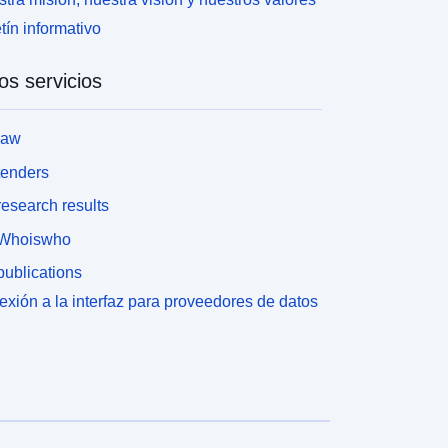
tín informativo
os servicios
law
tenders
esearch results
Whoiswho
ublications
xión a la interfaz para proveedores de datos