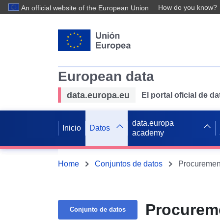
How do you know?
An official website of the European Union
European data
data.europa.eu
El portal oficial de 
data.europa
Inicio
Datos
academy
Home
Conjuntos de datos
Procurement
Procureme
Conjunto de datos