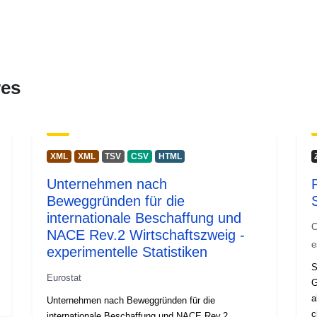
res
XML
XML
TSV
CSV
HTML
Unternehmen nach
Beweggründen für die
internationale Beschaffung und
C
NACE Rev.2 Wirtschaftszweig -
e
experimentelle Statistiken
S
Eurostat
G
a
Unternehmen nach Beweggründen für die
c
internationale Beschaffung und NACE Rev.2