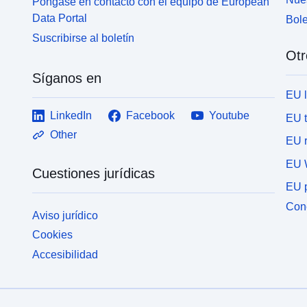
Póngase en contacto con el equipo de European
Data Portal
Bole
Suscribirse al boletín
Otr
Síganos en
EU 
LinkedIn
Facebook
Youtube
EU 
Other
EU r
EU 
Cuestiones jurídicas
EU p
Cone
Aviso jurídico
Cookies
Accesibilidad