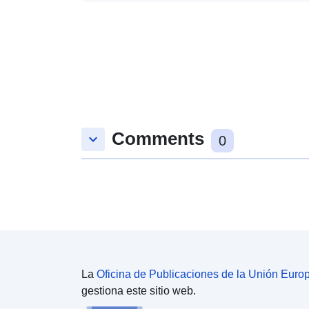
Comments
keyboard_arrow_down
0
La
Oficina de Publicaciones de la Unión Euro
gestiona este sitio web.