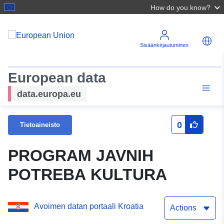
How do you know?
Sisäänkirjautuminen
European data
data.europa.eu
0
Tietoaineisto
PROGRAM JAVNIH
POTREBA KULTURA
Avoimen datan portaali Kroatia
Actions