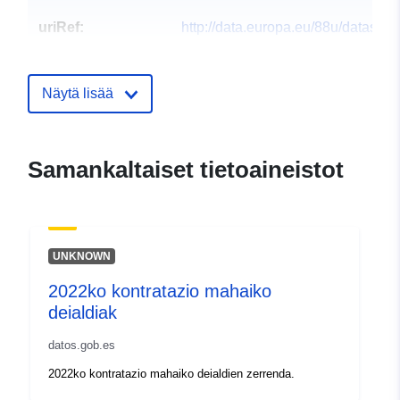
uriRef:
http://data.europa.eu/88u/dataset/
javnih-potreba-kultura
Näytä lisää
Samankaltaiset tietoaineistot
UNKNOWN
2022ko kontratazio mahaiko
deialdiak
datos.gob.es
2022ko kontratazio mahaiko deialdien zerrenda.