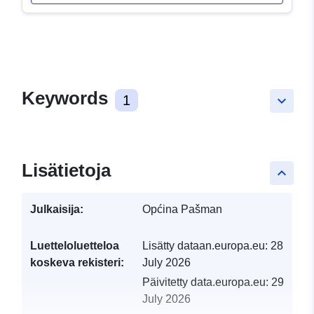
Keywords
1
keyboard_arrow_down
Lisätietoja
keyboard_arrow_up
Julkaisija:
Općina Pašman
Luetteloluetteloa
Lisätty dataan.europa.eu:
28
koskeva rekisteri:
July 2026
Päivitetty data.europa.eu:
29
July 2026