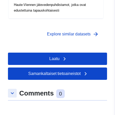
Haute-Viennen jätevedenpuhdistamot, jotka ovat
edustettuina tapauskohtaisesti
arrow_forward
Explore similar datasets
Laatu
Samankaltaiset tietoaineistot
Comments
keyboard_arrow_down
0