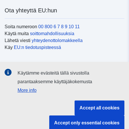
Ota yhteyttä EU:hun
Soita numeroon
00 800 6 7 8 9 10 11
Käytä muita
soittomahdollisuuksia
Lähetä viesti
yhteydenottolomakkeella
Käy
EU:n tiedotuspisteessä
Sosiaalinen media
Käytämme evästeitä tällä sivustolla
EU
sosiaalisessa mediassa
parantaaksemme käyttäjäkokemusta
More info
EU:n toimielimet ja muut elimet
Accept all cookies
Haku EU:n toimielimistä ja elimistä
Accept only essential cookies