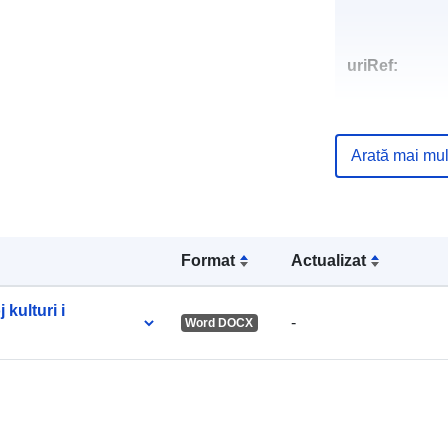
uriRef:
Arată mai mul
Format
Actualizat
kulturi i
-
Word DOCX