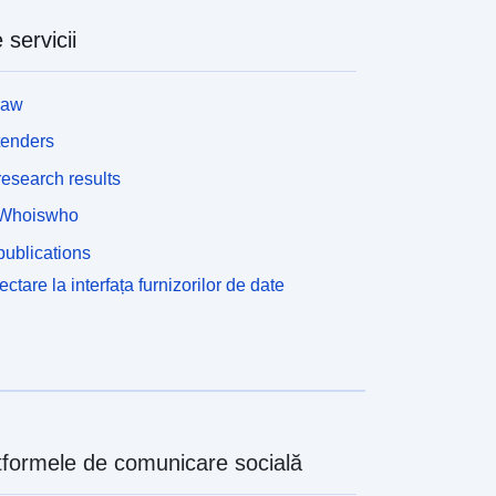
 servicii
law
tenders
esearch results
Whoiswho
ublications
ctare la interfața furnizorilor de date
tformele de comunicare socială