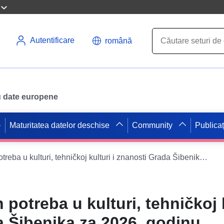
Autentificare
română
ru date europene
Maturitatea datelor deschise
Community
Publicaț
Program javnih potreba u kulturi, tehničkoj kulturi i znanosti Grada Šibenika za 2026. godinu
potreba u kulturi, tehničkoj k
 Šibenika za 2026. godinu