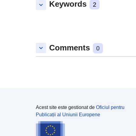
Keywords
keyboard_arrow_down
2
Comments
keyboard_arrow_down
0
Acest site este gestionat de
Oficiul pentru
Publicații al Uniunii Europene