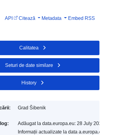
API
Citează
Metadata
Embed
RSS
Calitatea
Seturi de date similare
History
ării:
Grad Šibenik
log:
Adăugat la data.europa.eu:
28 July 2026
Informații actualizate la data a.europa.eu: