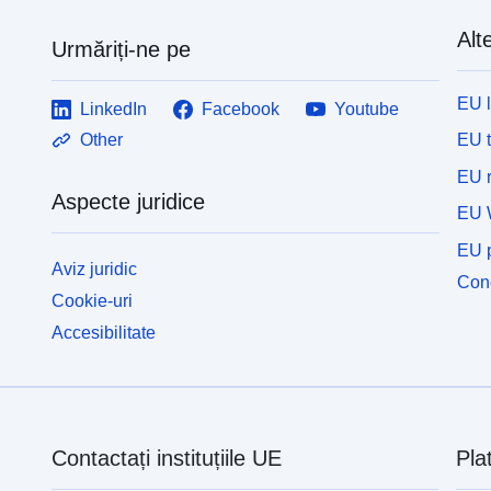
Alte
Urmăriți-ne pe
EU 
LinkedIn
Facebook
Youtube
EU 
Other
EU r
Aspecte juridice
EU 
EU p
Aviz juridic
Cone
Cookie-uri
Accesibilitate
Contactați instituțiile UE
Pla