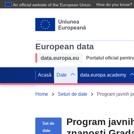
How do you know?
An official website of the European Union
European data
data.europa.eu
Portalul oficial pent
Acasă
Date
data.europa academy
Home
Seturi de date
Program javnih 
Set de
znanosti Grada
date