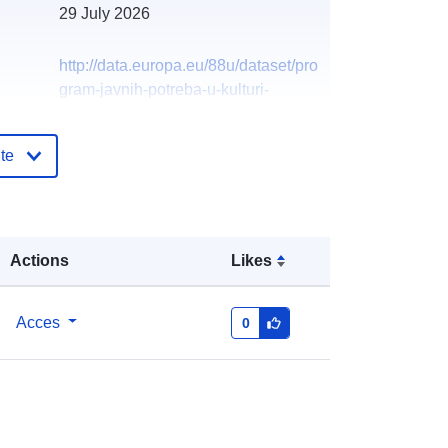
29 July 2026
http://data.europa.eu/88u/dataset/pro
gram-javnih-potreba-u-kulturi-
tehnickoj-kulturi-i-znanosti-grada-
sibenika-za-2026-godinu
te
Actions
Likes
Acces
0