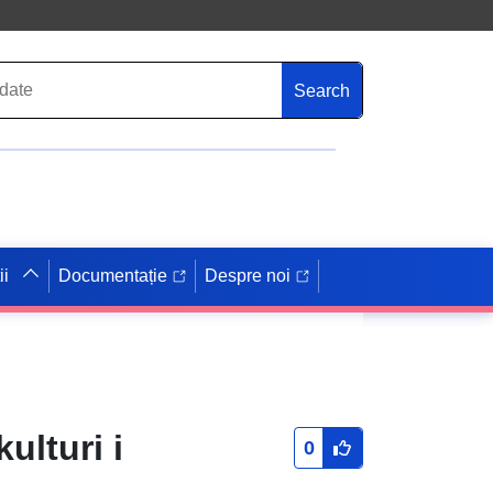
Search
ii
Documentație
Despre noi
ulturi i
0