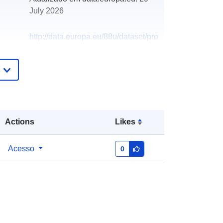
July 2026
http://data.europa.eu/88u/dataset/pro
gram-javnih-potreba-u-kulturi
Actions
Likes
Acesso
0