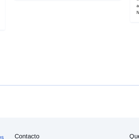
dezembro de 2005 acima referido; as estradas
a
enumeradas no anexo do decreto em vigor as alças
N
de ombro conectam duas seções de autoestradas
b
com alto tráfego, ou uma secção da autoestrada
r
com alto tráfego e uma autoestrada. «Bretelle», um
who
itinerário que liga duas estradas que atravessam
S
níveis diferentes.
D
Nat
t
Contacto
Qu
es