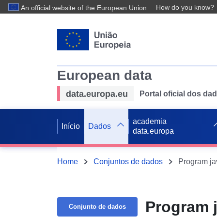
How do you know?
An official website of the European Union
European data
data.europa.eu
Portal oficial dos d
academia
Início
Dados
data.europa
Home
Conjuntos de dados
Program jav
Program j
Conjunto de dados