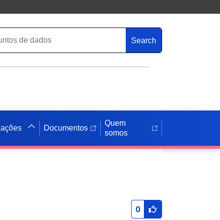
Search
Quem
cações
Documentos
somos
0