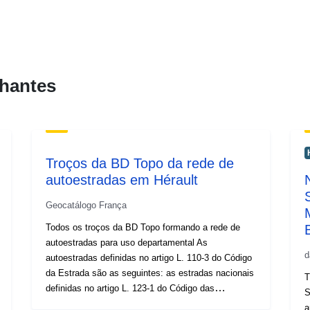
hantes
Troços da BD Topo da rede de
autoestradas em Hérault
Geocatálogo França
Todos os troços da BD Topo formando a rede de
B
autoestradas para uso departamental As
d
autoestradas definidas no artigo L. 110-3 do Código
da Estrada são as seguintes: as estradas nacionais
T
definidas no artigo L. 123-1 do Código das
S
Autoestradas e referidas no Decreto de 5 de
a