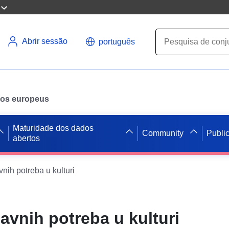
Abrir sessão
português
ados europeus
Maturidade dos dados
Community
Publi
abertos
nih potreba u kulturi
avnih potreba u kulturi