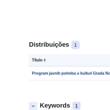
Distribuições
1
Título
Program javnih potreba u kulturi Grada 
Keywords
keyboard_arrow_down
1