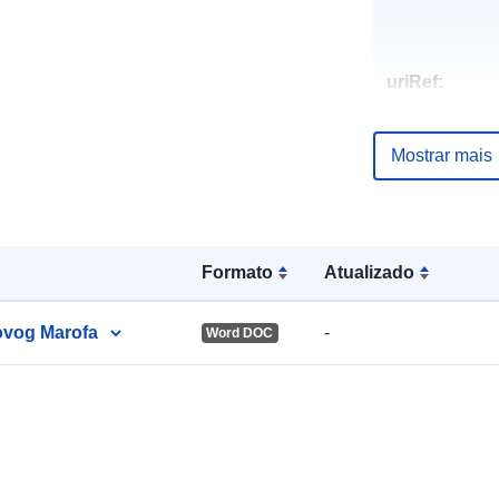
uriRef:
Mostrar mais
Formato
Atualizado
Novog Marofa
-
Word DOC