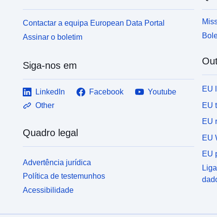
Miss
Contactar a equipa European Data Portal
Bole
Assinar o boletim
Out
Siga-nos em
EU 
LinkedIn
Facebook
Youtube
EU 
Other
EU r
Quadro legal
EU 
EU p
Advertência jurídica
Liga
Política de testemunhos
dad
Acessibilidade