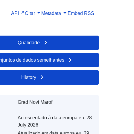
API
Citar
Metadata
Embed
RSS
Qualidade
njuntos de dados semelhantes
History
Grad Novi Marof
Acrescentado à data.europa.eu:
28
July 2026
Atualizado em data.europa.eu:
29