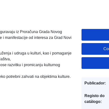
osiguravaju iz Proračuna Grada Novog
ije i manifestacije od interesa za Grad Novi
Co
ruženja i udruga u kulturi, kao i pomaganje
laštva,
onose razvitku i promicanju kulturnog
jeko potrebni zahvati na objektima kulture.
Publicador:
Registo do
catálogo: