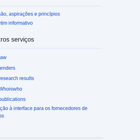
ão, aspirações e princípios
tim informativo
ros serviços
law
tenders
esearch results
Whoiswho
ublications
ção à interface para os fornecedores de
os