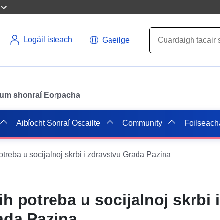
Logáil isteach
Gaeilge
il um shonraí Eorpacha
Aibíocht Sonraí Oscailte
Community
Foilseach
treba u socijalnoj skrbi i zdravstvu Grada Pazina
h potreba u socijalnoj skrbi i
ada Pazina