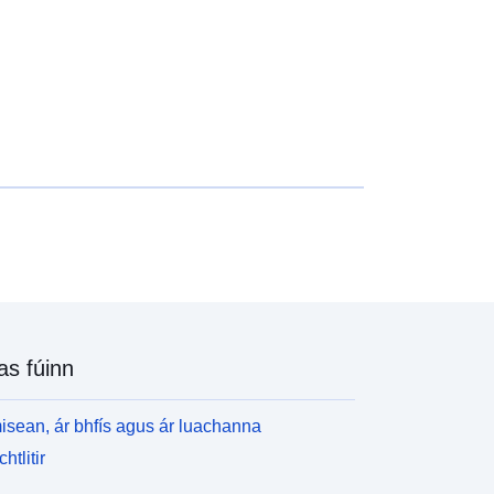
as fúinn
isean, ár bhfís agus ár luachanna
htlitir