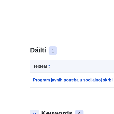
Dáiltí
1
Teideal
Program javnih potreba u socijalnoj skrbi 
Keywords
4