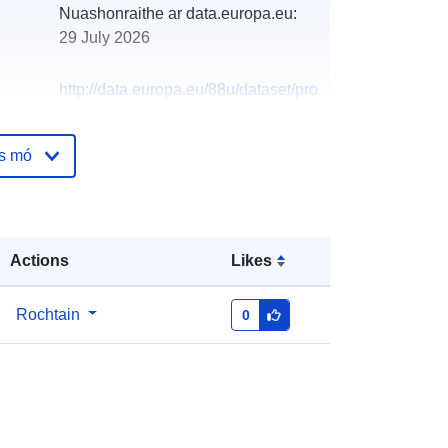
Nuashonraithe ar data.europa.eu:
29 July 2026
http://data.europa.eu/88u/dataset/pro
gram-javnih-potreba-u-socijalnoj-
skrbi-i-zdravstvu-grada-pazina
os mó
Actions
Likes
Rochtain
0