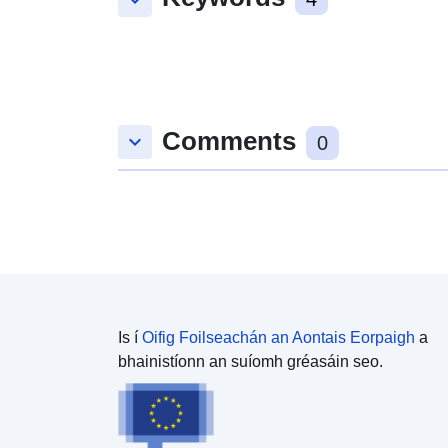
keyboard_arrow_down
Comments
keyboard_arrow_down
0
Is í
Oifig Foilseachán an Aontais Eorpaigh
a
bhainistíonn an suíomh gréasáin seo.