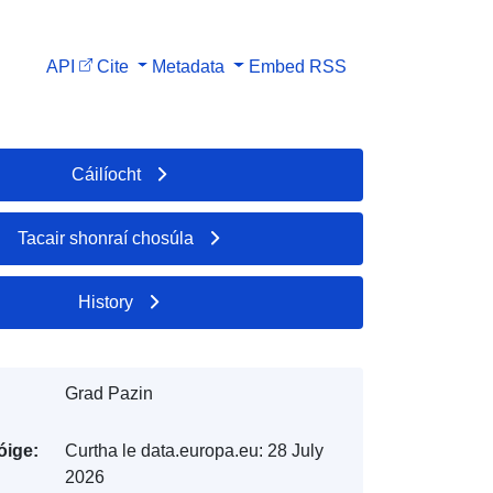
API
Cite
Metadata
Embed
RSS
Cáilíocht
Tacair shonraí chosúla
History
Grad Pazin
óige:
Curtha le data.europa.eu:
28 July
2026