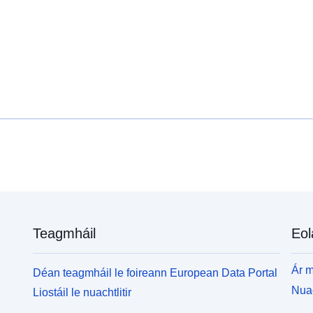
Teagmháil
Eol
Ár m
Déan teagmháil le foireann European Data Portal
Nuac
Liostáil le nuachtlitir