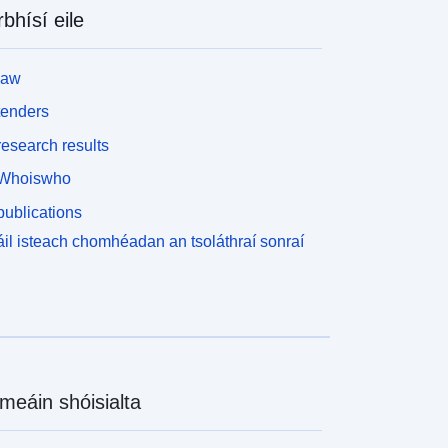
rbhísí eile
law
tenders
esearch results
Whoiswho
ublications
il isteach chomhéadan an tsoláthraí sonraí
meáin shóisialta