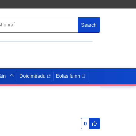
Search
áin
Doiciméadú
Eolas fúinn
0