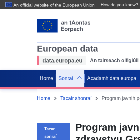
How do you know?
An official website of the European Union
European data
data.europa.eu
An tairseach oifigiú
Home
Sonraí
Acadamh data.europa
Home
Tacair shonraí
Program javnih po
Program javni
Tacar
zdravstvu Gr
sonraí