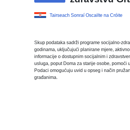
Tairseach Sonraí Oscailte na Cróite
Skup podataka sadrži programe socijalno-zdr
godinama, uključujući planirane mjere, aktivno
informacije o dostupnim socijalnim i zdravstv
usluga, poput Doma za starije osobe, pomoći u
Podaci omogućuju uvid u opseg i način pružanj
građanima.