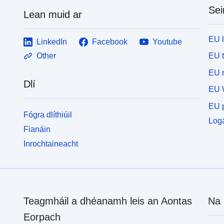
Sei
Lean muid ar
EU 
LinkedIn
Facebook
Youtube
EU 
Other
EU r
Dlí
EU 
EU p
Fógra dlíthiúil
Logá
Fianáin
Inrochtaineacht
Teagmháil a dhéanamh leis an Aontas
Na 
Eorpach