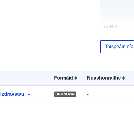
uriRef:
Taispeáin ní
Formáid
Nuashonraithe
i zdravstvu
-
UNKNOWN