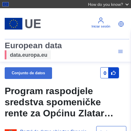
How do you know?
Iniciar sesión
European data
data.europa.eu
0
Conjunto de datos
Program raspodjele
sredstva spomeničke
rente za Općinu Zlatar
Bistrica 2026.