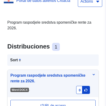
Portal de datos abiertos Croacia
Actions
Program raspodjele sredstva spomeničke rente za
2026.
Distribuciones
1
Sort
Program raspodjele sredstva spomeničke
rente za 2026.
-
Word DOCX
0
URL de acceso