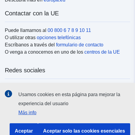
Contactar con la UE
Puede llamarnos al
00 800 6 7 8 9 10 11
O utilizar otras
opciones telefónicas
Escríbanos a través del
formulario de contacto
O venga a conocernos en uno de los
centros de la UE
Redes sociales
Buscar los canales de la UE en las
redes sociales
Usamos cookies en esta página para mejorar la
experiencia del usuario
Instituciones y organismos de la UE
Más info
Buscar todas las instituciones y órganos de la UE
Aceptar
Aceptar solo las cookies esenciales