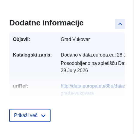
Dodatne informacije
keyboard_arrow_up
Objavil:
Grad Vukovar
Katalogski zapis:
Dodano v data.europa.eu:
28 July
Posodobljeno na spletišču Data.e
29 July 2026
uriRef:
http://data.europa.eu/88u/dataset/
grada-vukovara
Prikaži več