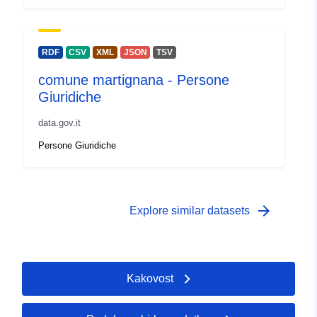
RDF
CSV
XML
JSON
TSV
comune martignana - Persone
Giuridiche
data.gov.it
Persone Giuridiche
arrow_forward
Explore similar datasets
Kakovost