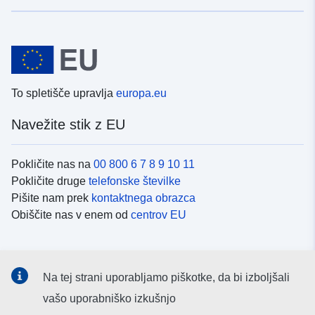
To spletišče upravlja
europa.eu
Navežite stik z EU
Pokličite nas na
00 800 6 7 8 9 10 11
Pokličite druge
telefonske številke
Pišite nam prek
kontaktnega obrazca
Obiščite nas v enem od
centrov EU
Družbeni mediji
Na tej strani uporabljamo piškotke, da bi izboljšali
Iskanje po
družbenih medijih EU
vašo uporabniško izkušnjo