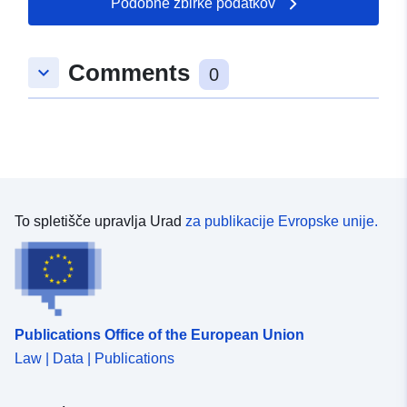
Podobne zbirke podatkov
Comments
keyboard_arrow_down
0
To spletišče upravlja Urad
za publikacije Evropske unije.
Publications Office of the European Union
Law | Data | Publications