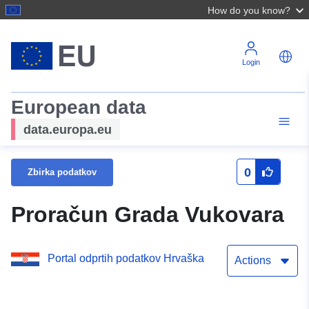
How do you know?
Login
European data
data.europa.eu
0
Zbirka podatkov
Proračun Grada Vukovara
Portal odprtih podatkov Hrvaška
Actions