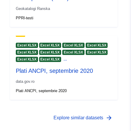
Geokatalogi Ranska
PPRI-testi
Excel XLSX
Excel XLSX
Excel XLSX
Excel XLSX
Excel XLSX
Excel XLSX
Excel XLSX
Excel XLSX
...
Excel XLSX
Excel XLSX
Plati ANCPI, septembrie 2020
data.gov.ro
Plati ANCPI, septembrie 2020
arrow_forward
Explore similar datasets