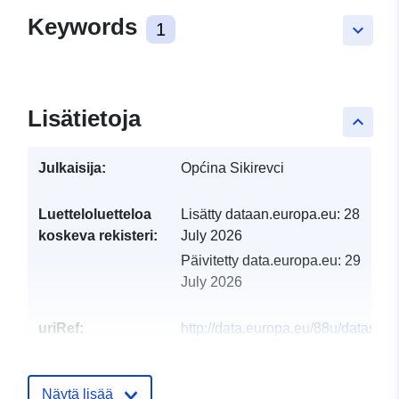
Keywords
1
keyboard_arrow_down
Lisätietoja
keyboard_arrow_up
Julkaisija:
Općina Sikirevci
Luetteloluetteloa
Lisätty dataan.europa.eu:
28
koskeva rekisteri:
July 2026
Päivitetty data.europa.eu:
29
July 2026
uriRef:
http://data.europa.eu/88u/dataset/
i-financije
Näytä lisää