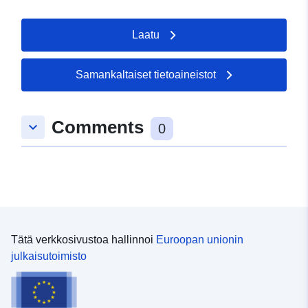
Laatu
Samankaltaiset tietoaineistot
Comments
keyboard_arrow_down
0
Tätä verkkosivustoa hallinnoi
Euroopan unionin
julkaisutoimisto