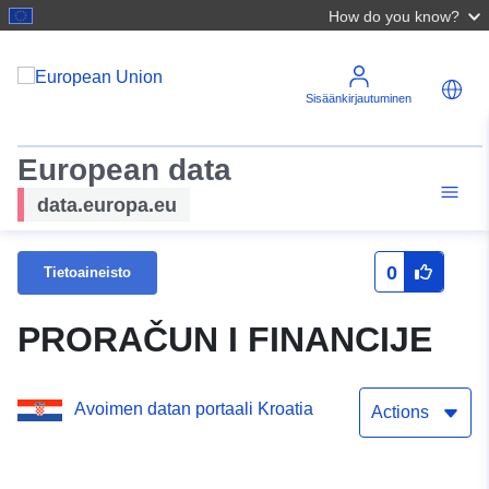
How do you know?
Sisäänkirjautuminen
European data
data.europa.eu
0
Tietoaineisto
PRORAČUN I FINANCIJE
Avoimen datan portaali Kroatia
Actions