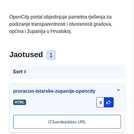
OpenCity portal objedinjuje pametna rješenja za
podizanje transparentnosti i otvorenosti gradova,
općina i županija u Hrvatskoj.
Jaotused
1
Sort
proracun-istarske-zupanije-opencity
-
HTML
0
Juurdepääsu URL