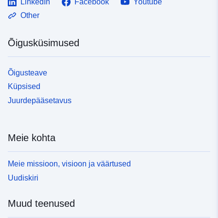
LinkedIn
Facebook
Youtube
Other
Õigusküsimused
Õigusteave
Küpsised
Juurdepääsetavus
Meie kohta
Meie missioon, visioon ja väärtused
Uudiskiri
Muud teenused