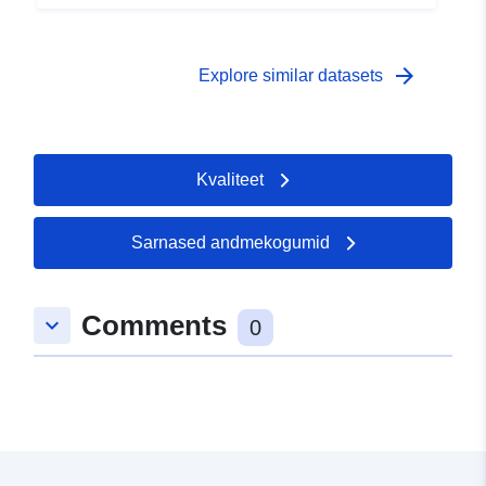
arrow_forward
Explore similar datasets
Kvaliteet
Sarnased andmekogumid
Comments
keyboard_arrow_down
0