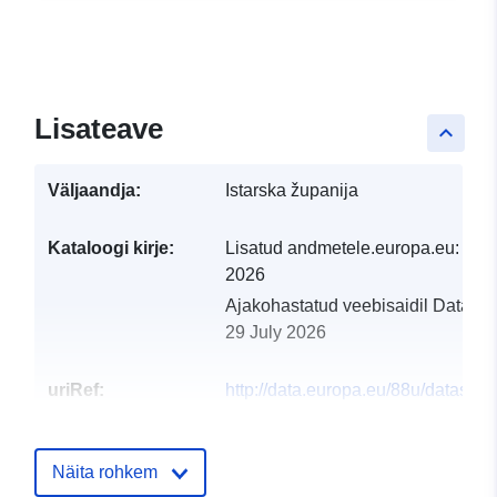
Lisateave
keyboard_arrow_up
Väljaandja:
Istarska županija
Kataloogi kirje:
Lisatud andmetele.europa.eu:
28 J
2026
Ajakohastatud veebisaidil Data.eu
29 July 2026
uriRef:
http://data.europa.eu/88u/dataset/
istarske-zupanije-opencity
Näita rohkem