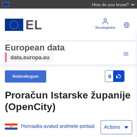
How do you know?
Sisselogimine
European data
data.europa.eu
0
Andmekogum
Proračun Istarske županije
(OpenCity)
Horvaatia avatud andmete portaal
Actions