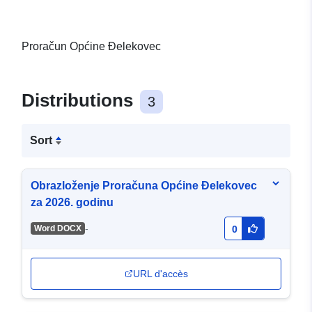
Proračun Općine Đelekovec
Distributions
3
Sort
Obrazloženje Proračuna Općine Đelekovec
za 2026. godinu
-
Word DOCX
0
URL d'accès