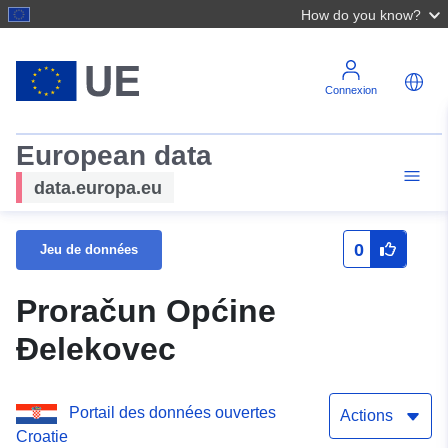
How do you know?
Connexion
European data
data.europa.eu
0
Jeu de données
Proračun Općine
Đelekovec
Portail des données ouvertes
Actions
Croatie