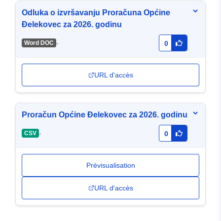
Odluka o izvršavanju Proračuna Općine
Đelekovec za 2026. godinu
-
Word DOC
0
URL d'accès
Proračun Općine Đelekovec za 2026. godinu
-
CSV
0
Prévisualisation
URL d'accès