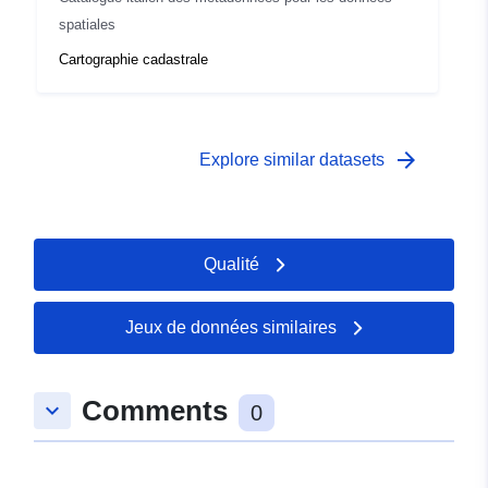
spatiales
Cartographie cadastrale
arrow_forward
Explore similar datasets
Qualité
Jeux de données similaires
Comments
keyboard_arrow_down
0