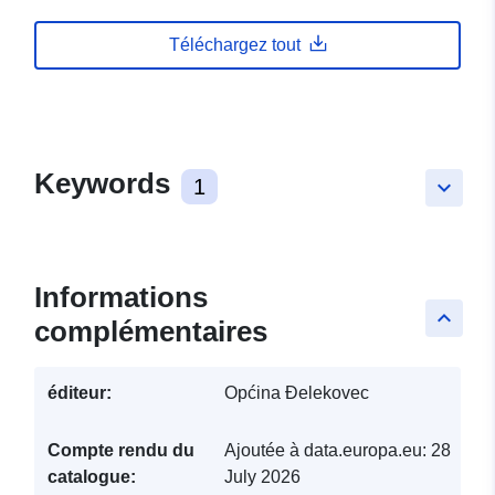
Téléchargez tout
Keywords
1
keyboard_arrow_down
Informations
keyboard_arrow_up
complémentaires
éditeur:
Općina Đelekovec
Compte rendu du
Ajoutée à data.europa.eu:
28
catalogue:
July 2026