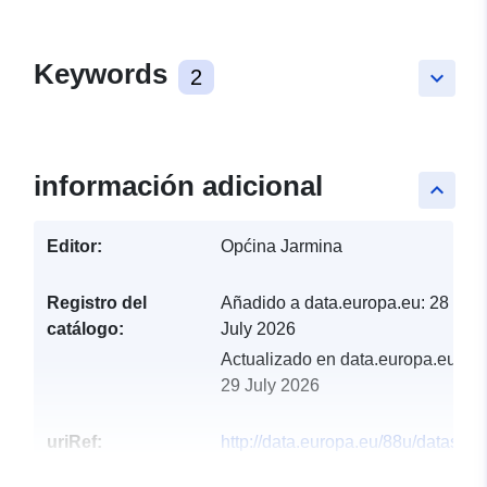
Keywords
2
keyboard_arrow_down
información adicional
keyboard_arrow_up
Editor:
Općina Jarmina
Registro del
Añadido a data.europa.eu:
28
catálogo:
July 2026
Actualizado en data.europa.eu:
29 July 2026
uriRef:
http://data.europa.eu/88u/dataset/
opcine-jarmina-za-2025-godinu