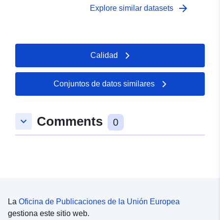
arrow_forward
Explore similar datasets
Calidad
Conjuntos de datos similares
Comments
keyboard_arrow_down
0
La
Oficina de Publicaciones de la Unión Europea
gestiona este sitio web.