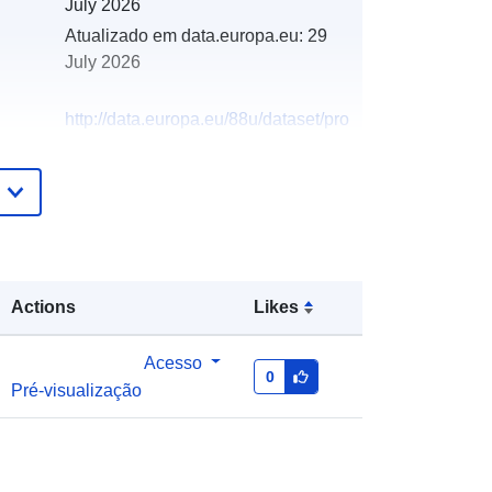
July 2026
Atualizado em data.europa.eu:
29
July 2026
http://data.europa.eu/88u/dataset/pro
racun-opcine-pitomaca-za-2026-
godinu-i-projekcije-za-2027-i-2028-
godinu
Actions
Likes
Acesso
0
Pré-visualização