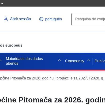
Abrir sessão
português
ados europeus
Maturidade dos dados
Community
Publi
abertos
Proračun Općine Pitomača za 2026. godin
ćine Pitomača za 2026. godin