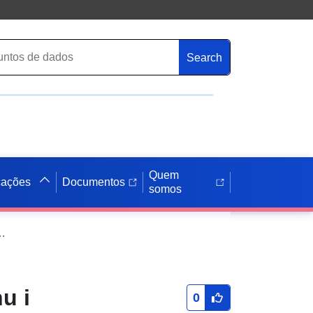
Search
Quem
cações
Documentos
somos
u i projekcije za 2027. i 2028. godinu,
u i
0