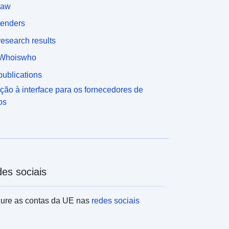
law
tenders
esearch results
Whoiswho
ublications
ção à interface para os fornecedores de
os
es sociais
ure as contas da UE nas
redes sociais