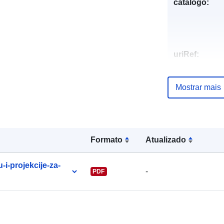
catálogo:
uriRef:
Mostrar mais
Formato
Atualizado
i-projekcije-za-
-
PDF