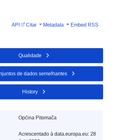
API
Citar
Metadata
Embed
RSS
Qualidade
njuntos de dados semelhantes
History
Općina Pitomača
Acrescentado à data.europa.eu:
28