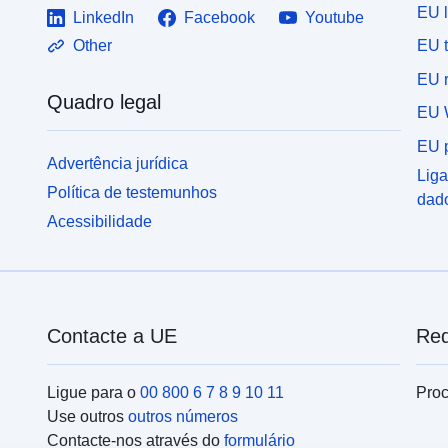
EU 
LinkedIn
Facebook
Youtube
EU 
Other
EU r
Quadro legal
EU 
EU p
Advertência jurídica
Liga
Política de testemunhos
dad
Acessibilidade
Contacte a UE
Red
Ligue para o
00 800 6 7 8 9 10 11
Proc
Use outros
outros números
Contacte-nos através do
formulário