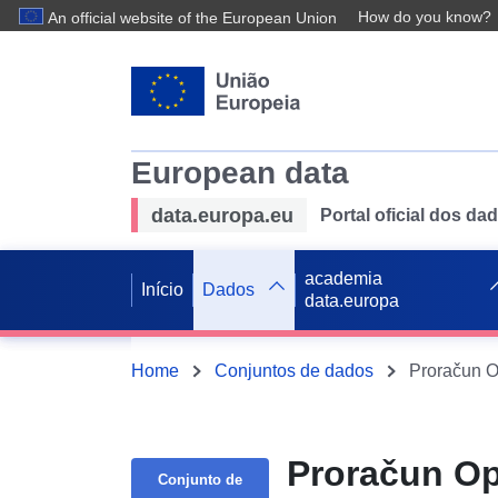
How do you know?
An official website of the European Union
European data
data.europa.eu
Portal oficial dos d
academia
Início
Dados
data.europa
Home
Conjuntos de dados
Proračun Op
Conjunto de