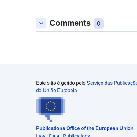
Comments
keyboard_arrow_down
0
Este sítio é gerido pelo
Serviço das Publicaçõ
da União Europeia
Publications Office of the European Union
Law | Data | Publications