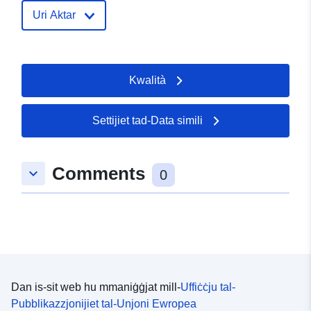
Uri Aktar
Kwalità
Settijiet tad-Data simili
Comments
keyboard_arrow_down
0
Dan is-sit web hu mmaniġġjat mill-
Uffiċċju tal-
Pubblikazzjonijiet tal-Unjoni Ewropea