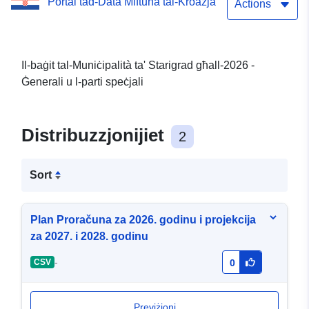
Portal tad-Data Miftuħa tal-Kroazja
Actions
Il-baġit tal-Muniċipalità ta' Starigrad għall-2026 -
Ġenerali u l-parti speċjali
Distribuzzjonijiet
2
Sort
Plan Proračuna za 2026. godinu i projekcija
za 2027. i 2028. godinu
-
CSV
0
Previżjoni