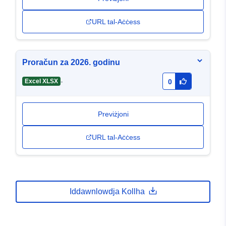
URL tal-Aċċess
Proračun za 2026. godinu
-
Excel XLSX
0
Previżjoni
URL tal-Aċċess
Iddawnlowdja Kollha