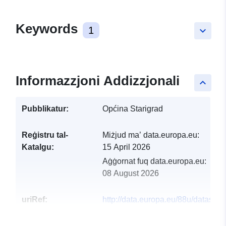
Keywords
1
keyboard_arrow_down
Informazzjoni Addizzjonali
keyboard_arrow_up
Pubblikatur:
Općina Starigrad
Reġistru tal-
Miżjud ma’ data.europa.eu:
Katalgu:
15 April 2026
Aġġornat fuq data.europa.eu:
08 August 2026
uriRef:
http://data.europa.eu/88u/dataset/
opcine-starigrad-za-2026-godinu-s
projekcijsama-za-2027-i-2028-god