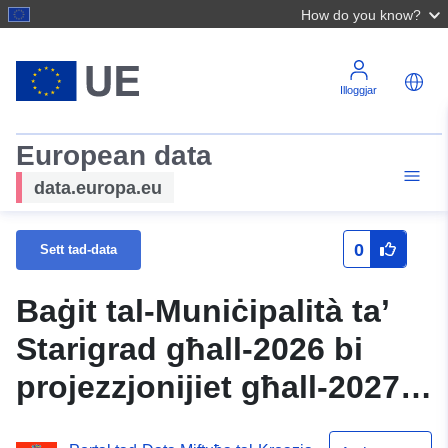
How do you know?
Illoggjar
European data
data.europa.eu
0
Sett tad-data
Baġit tal-Muniċipalità ta’
Starigrad għall-2026 bi
projezzjonijiet għall-2027 u
l-2028