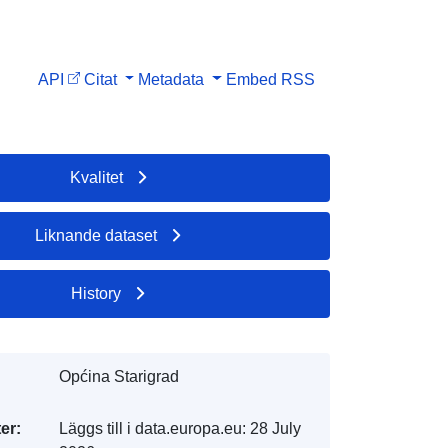
API
Citat
Metadata
Embed
RSS
Kvalitet
Liknande dataset
History
Općina Starigrad
er:
Läggs till i data.europa.eu:
28 July