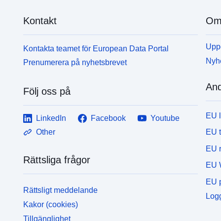
Kontakt
Om 
Uppd
Kontakta teamet för European Data Portal
Nyh
Prenumerera på nyhetsbrevet
And
Följ oss på
EU 
LinkedIn
Facebook
Youtube
EU 
Other
EU r
Rättsliga frågor
EU 
EU p
Rättsligt meddelande
Logg
Kakor (cookies)
Tillgänglighet