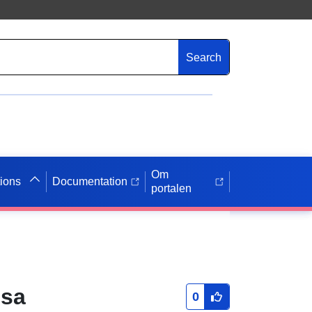
Search
Om
tions
Documentation
portalen
 sa
0