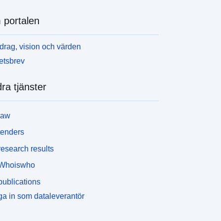
portalen
rag, vision och värden
etsbrev
ra tjänster
law
tenders
esearch results
Whoiswho
ublications
a in som dataleverantör