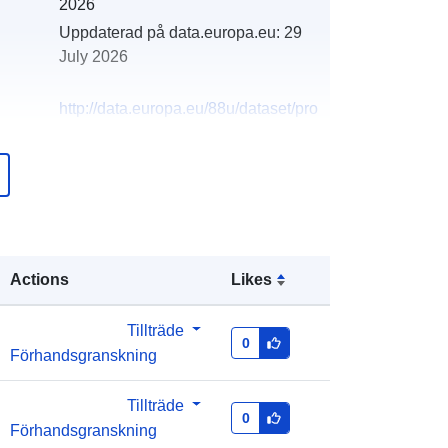
2026
Uppdaterad på data.europa.eu:
29
July 2026
http://data.europa.eu/88u/dataset/pro
racun-opcine-starigrad-za-2026-
godinu-sa-projekcijsama-za-2027-i-
2028-godinu
Actions
Likes
Tillträde
0
Förhandsgranskning
Tillträde
0
Förhandsgranskning