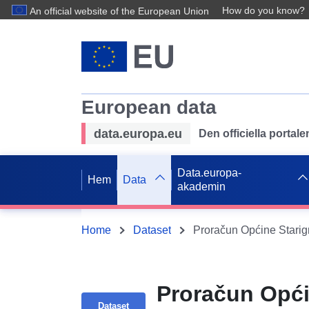
How do you know?
An official website of the European Union
European data
data.europa.eu
Den officiella portal
Data.europa-
Hem
Data
akademin
Home
Dataset
Proračun Opći
Dataset