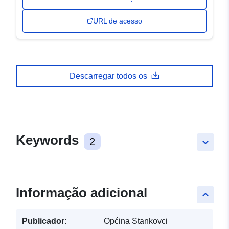
URL de acesso
Descarregar todos os
Keywords
2
keyboard_arrow_down
Informação adicional
keyboard_arrow_up
Publicador:
Općina Stankovci