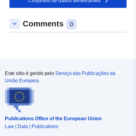
Conjuntos de dados semelhantes
Comments
keyboard_arrow_down
0
Este sítio é gerido pelo
Serviço das Publicações da
União Europeia
Publications Office of the European Union
Law | Data | Publications