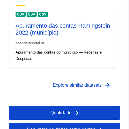
CSV
CSV
CSV
Apuramento das contas Ramingstein
2022 (município)
opendataportal.at
Apuramento das contas do município — Receitas e
Despesas
arrow_forward
Explore similar datasets
Qualidade