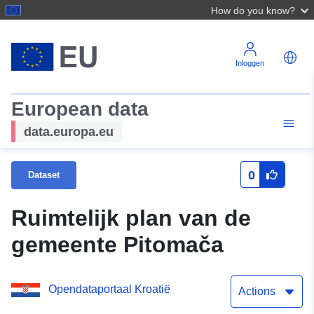
How do you know?
Inloggen
European data
data.europa.eu
0
Dataset
Ruimtelijk plan van de
gemeente Pitomača
Opendataportaal Kroatië
Actions