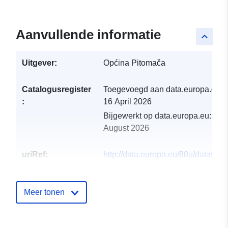
Aanvullende informatie
keyboard_arrow_up
Uitgever:
Općina Pitomača
Catalogusregister
Toegevoegd aan data.europa.eu:
:
16 April 2026
Bijgewerkt op data.europa.eu:
08
August 2026
uriRef:
http://data.europa.eu/88u/dataset/p
plan-uredenja-opcine-pitomaca
Meer tonen