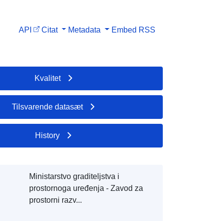
API
Citat
Metadata
Embed
RSS
Kvalitet
Tilsvarende datasæt
History
Ministarstvo graditeljstva i
prostornoga uređenja - Zavod za
prostorni razv...