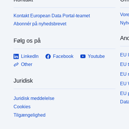
Vore
Kontakt European Data Portal-teamet
Nyh
Abonnér på nyhedsbrevet
And
Følg os på
EU 
LinkedIn
Facebook
Youtube
EU 
Other
EU r
Juridisk
EU 
EU p
Juridisk meddelelse
Data
Cookies
Tilgængelighed