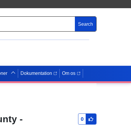
Search
oner
Dokumentation
Om os
nty -
0