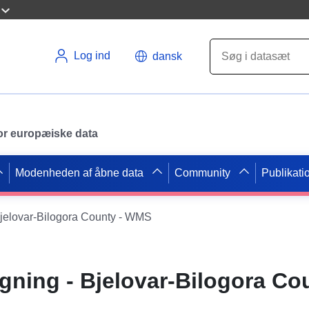
Log ind
dansk
 for europæiske data
Modenheden af åbne data
Community
Publikati
Bjelovar-Bilogora County - WMS
gning - Bjelovar-Bilogora Cou