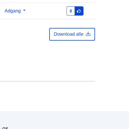
Adgang
0
Download alle
 os