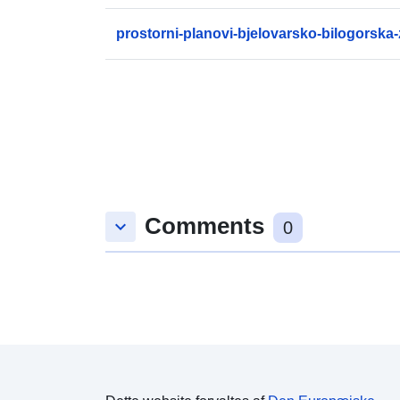
prostorni-planovi-bjelovarsko-bilogorska
Comments
keyboard_arrow_down
0