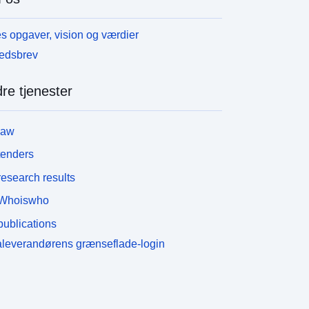
s opgaver, vision og værdier
edsbrev
re tjenester
law
tenders
esearch results
Whoiswho
ublications
leverandørens grænseflade-login