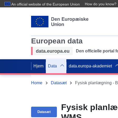
How do you know?
An official website of the European Union
European data
data.europa.eu
Den officielle portal
Hjem
Data
data.europa-akademiet
Home
Datasæt
Fysisk planlægning - 
Fysisk planlæ
Datasæt
WMS