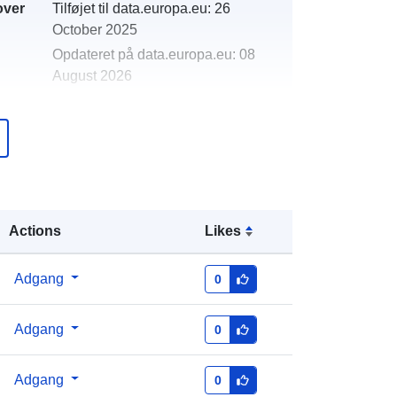
over
Tilføjet til data.europa.eu:
26
October 2025
Opdateret på data.europa.eu:
08
August 2026
http://data.europa.eu/88u/dataset/pro
storni-planovi-bjelovarsko-
bilogorska-zupanija-wms
Actions
Likes
Adgang
0
Adgang
0
Adgang
0