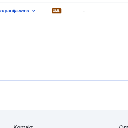
-zupanija-wms
-
XML
Kontakt
Om