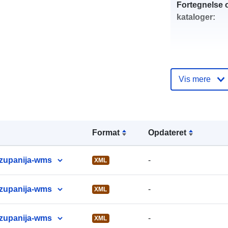
Fortegnelse 
kataloger:
uriRef:
Vis mere
Format
Opdateret
-zupanija-wms
-
XML
-zupanija-wms
-
XML
-zupanija-wms
-
XML