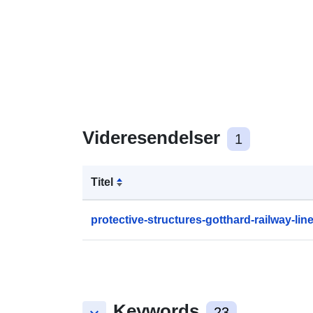
Videresendelser
1
Titel
protective-structures-gotthard-railway-li
Keywords
23