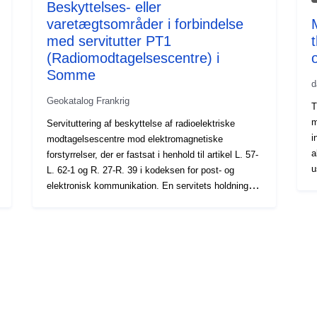
Beskyttelses- eller
varetægtsområder i forbindelse
med servitutter PT1
(Radiomodtagelsescentre) i
Somme
d
Geokatalog Frankrig
T
m
Servituttering af beskyttelse af radioelektriske
i
modtagelsescentre mod elektromagnetiske
a
forstyrrelser, der er fastsat i henhold til artikel L. 57-
u
L. 62-1 og R. 27-R. 39 i kodeksen for post- og
i
elektronisk kommunikation. En servitets holdning er
d
det geografiske område (dvs. det geografiske
a
område), hvor servitutten finder anvendelse. Dette
(Conf
rumfelt kan defineres enten i 2D eller i 3D, navnlig i
ra
de specifikke tilfælde af lufthavnsclearance
c
servitutter og servitutter til beskyttelse af
c
radiotransmissionscentre.