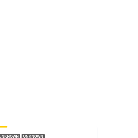
pig
irregular
01 January 1911
 -
31 December 1935
UNKNOWN
UNKNOWN