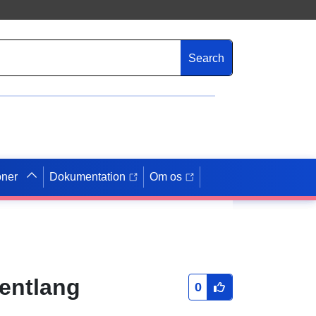
Search
oner
Dokumentation
Om os
 entlang
0