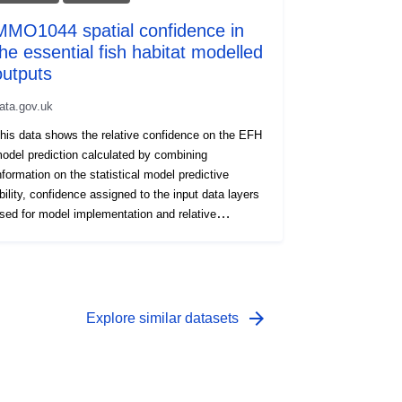
MMO1044 spatial confidence in
the essential fish habitat modelled
outputs
ata.gov.uk
his data shows the relative confidence on the EFH
odel prediction calculated by combining
nformation on the statistical model predictive
bility, confidence assigned to the input data layers
sed for model implementation and relative
mportance of environmental input data layers as
etermined by the statistical model. Confidence is
ssigned to each species/life stage model
Score is the normalised value of confidence,
nging between 0 and 1; ConfCat is the relative
arrow_forward
Explore similar datasets
onfidence category used to identify relative
onfidence levels, from lower to higher).