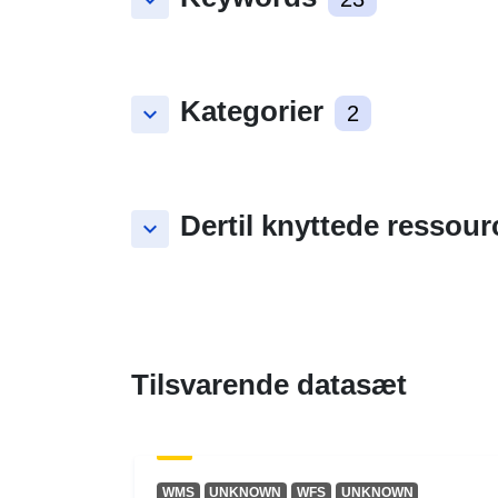
keyboard_arrow_down
Kategorier
keyboard_arrow_down
2
Dertil knyttede ressour
keyboard_arrow_down
Tilsvarende datasæt
WMS
UNKNOWN
WFS
UNKNOWN