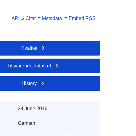
API
Citat
Metadata
Embed
RSS
Kvalitet
Tilsvarende datasæt
History
24 June 2016
German