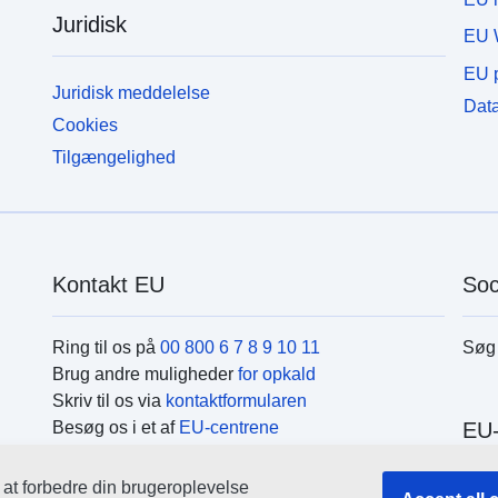
Juridisk
EU 
EU p
Juridisk meddelelse
Data
Cookies
Tilgængelighed
Kontakt EU
Soc
Ring til os på
00 800 6 7 8 9 10 11
Søg 
Brug andre muligheder
for opkald
Skriv til os via
kontaktformularen
Besøg os i et af
EU-centrene
EU-
r at forbedre din brugeroplevelse
Søg 