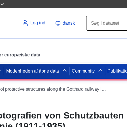
Log ind
dansk
 for europæiske data
Modenheden af åbne data
Community
Publikati
Historical photographs of protective structures along the Gotthard railway line (1911-1935)
otografien von Schutzbauten
nie (1911-1935)