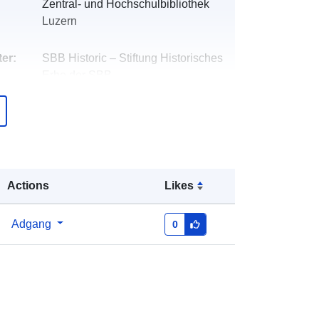
Zentral- und Hochschulbibliothek
Luzern
er:
SBB Historic – Stiftung Historisches
Erbe der SBB
E-mail:
mailto:info@sbbhistoric.ch
over
Tilføjet til data.europa.eu:
18 June
2025
Opdateret på data.europa.eu:
03
Actions
Likes
August 2026
r:
protective-structures-gotthard-
Adgang
0
railway-line@openglam
http://data.europa.eu/88u/dataset/pro
tective-structures-gotthard-railway-
line-openglam