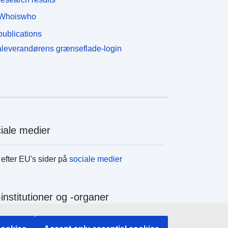
Whoiswho
ublications
leverandørens grænseflade-login
iale medier
efter EU's sider på
sociale medier
institutioner og -organer
efter alle EU-institutioner og -organer