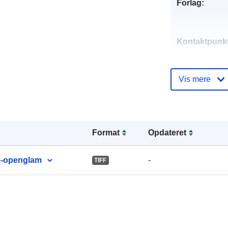
Forlag:
Kontaktpunkt
Vis mere
Fortegnelse 
kataloger:
Format
Opdateret
Identifikatore
ne-openglam
-
TIFF
uriRef: