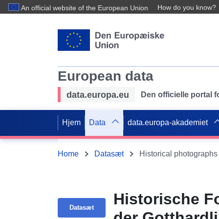
How do you know?
An official website of the European Union
European data
data.europa.eu
Den officielle portal
Hjem
Data
data.europa-akademiet
Home
Datasæt
Historische F
Datasæt
der Gotthardli