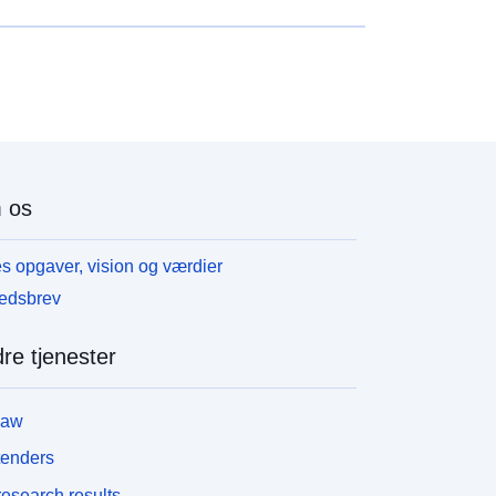
 os
s opgaver, vision og værdier
edsbrev
re tjenester
law
tenders
esearch results