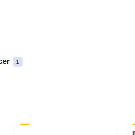
Ændringshyp
hed:
Tidsmæssig
dækning:
cer
1