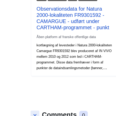
Observationsdata for Natura
2000-lokaliteten FR9301592 -
CAMARGUE - udført under
CARTHAM-programmet - punkt
Åben platform af franske offentlige data
kortlægning af levesteder i Natura 2000-lokaliteten
Camargue FR9301592 blev produceret af IN VIVO
mellem 2010 og 2012 som led i CARTHAM-
programmet. Disse data fremhæver i form af
punkter de dataindsamlingsmetoder (bønner,
bomtrawl, dyk, quad-prospektering), der anvendes til
at foretage kortlægning af levesteder. Alle disse
observationer blev foretaget i de mediolittorale,
infralittorale og circalittorale niveauer.
Comments
keyboard_arrow_down
0