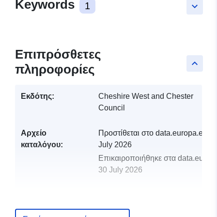
Keywords
1
keyboard_arrow_down
Επιπρόσθετες
keyboard_arrow_up
πληροφορίες
Εκδότης:
Cheshire West and Chester
Council
Αρχείο
Προστίθεται στο data.europa.eu:
2
καταλόγου:
July 2026
Επικαιροποιήθηκε στα data.europa
30 July 2026
uriRef:
http://data.europa.eu/88u/dataset/p
hbsmrareaofarchaeologicalimpor