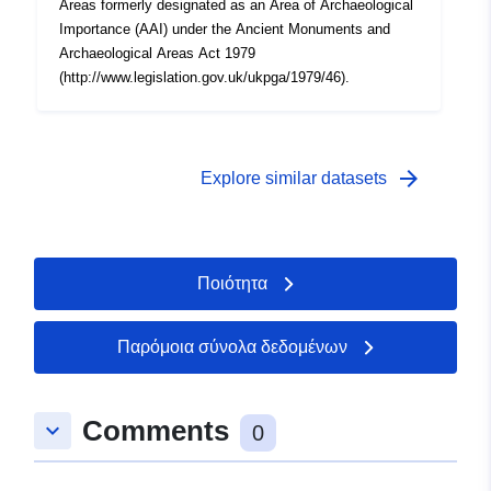
Areas formerly designated as an Area of Archaeological
Importance (AAI) under the Ancient Monuments and
Archaeological Areas Act 1979
(http://www.legislation.gov.uk/ukpga/1979/46).
arrow_forward
Explore similar datasets
Ποιότητα
Παρόμοια σύνολα δεδομένων
Comments
keyboard_arrow_down
0