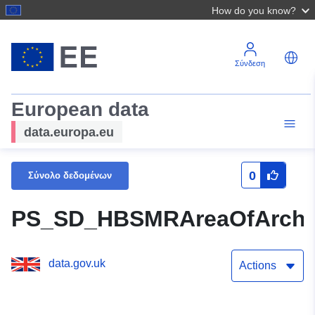
How do you know?
Σύνδεση
European data
data.europa.eu
0
Σύνολο δεδομένων
PS_SD_HBSMRAreaOfArcha
data.gov.uk
Actions