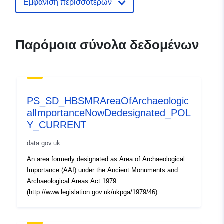
poly-current
Εμφάνιση περισσότερων
Παρόμοια σύνολα δεδομένων
PS_SD_HBSMRAreaOfArchaeologic
alImportanceNowDedesignated_POL
Y_CURRENT
data.gov.uk
An area formerly designated as Area of Archaeological
Importance (AAI) under the Ancient Monuments and
Archaeological Areas Act 1979
(http://www.legislation.gov.uk/ukpga/1979/46).