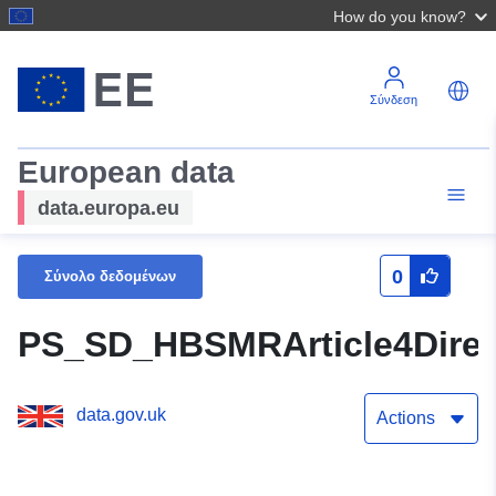
How do you know?
Σύνδεση
European data
data.europa.eu
0
Σύνολο δεδομένων
PS_SD_HBSMRArticle4Dire
data.gov.uk
Actions