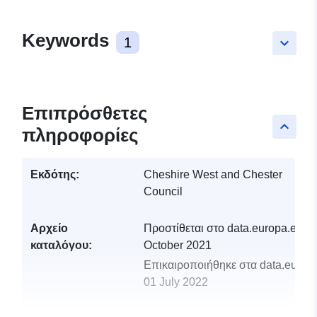
Keywords
1
keyboard_arrow_down
Επιπρόσθετες
keyboard_arrow_up
πληροφορίες
Εκδότης:
Cheshire West and Chester
Council
Αρχείο
Προστίθεται στο data.europa.eu:
1
καταλόγου:
October 2021
Επικαιροποιήθηκε στα data.europa
01 July 2022