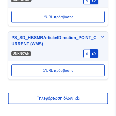
-
UNKNOWN
0
URL πρόσβασης
PS_SD_HBSMRArticle4Direction_POINT_C
URRENT (WMS)
-
UNKNOWN
0
URL πρόσβασης
Τηλεφόρτωση όλων