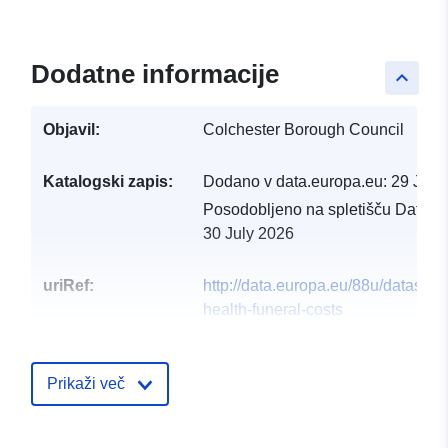
Dodatne informacije
keyboard_arrow_up
Objavil:
Colchester Borough Council
Katalogski zapis:
Dodano v data.europa.eu:
29 July
Posodobljeno na spletišču Data.e
30 July 2026
uriRef:
http://data.europa.eu/88u/dataset/p
health-funeral-costs
Prikaži več