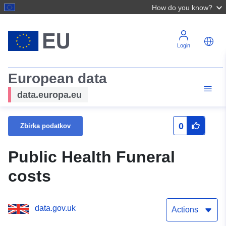
How do you know?
Login
European data
data.europa.eu
0
Zbirka podatkov
Public Health Funeral
costs
data.gov.uk
Actions