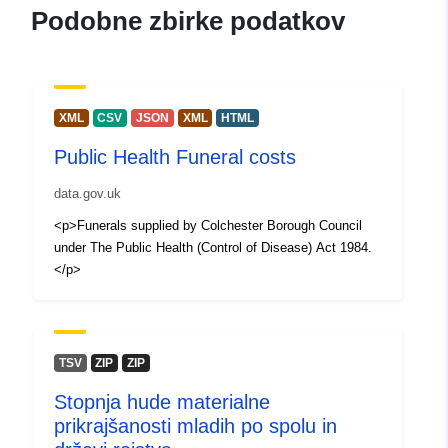
Podobne zbirke podatkov
XML
CSV
JSON
XML
HTML
Public Health Funeral costs
data.gov.uk
<p>Funerals supplied by Colchester Borough Council
under The Public Health (Control of Disease) Act 1984.
</p>
TSV
ZIP
ZIP
Stopnja hude materialne
prikrajšanosti mladih po spolu in