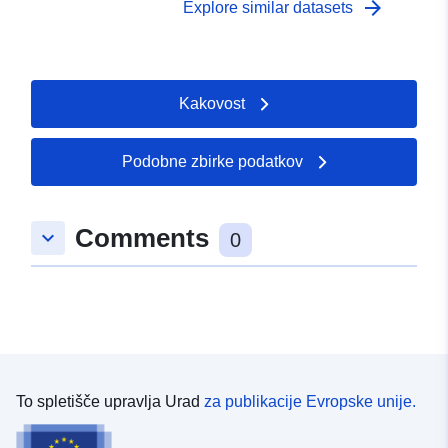
arrow_forward
Explore similar datasets
Kakovost
Podobne zbirke podatkov
Comments
keyboard_arrow_down
0
To spletišče upravlja Urad
za publikacije Evropske unije.