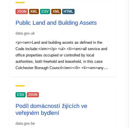
JSON
XML
CSV
XML
HTML
Public Land and Building Assets
data.gov.uk
<p><em>Land and building assets as defined in the
Code include:</em></p> <ul> <li><em>all service and
office properties occupied or controlled by local
authorities, both freehold and leasehold, in this case
Colchester Borough Council</em></li> <li><em>any
properties occupied or run under Private Finance
Initiative (PFI) contracts</em></li> <li><em>all other
properties local authorities own or use, for example,
hostels, laboratories, investment properties and
CSV
JSON
depots</em></li> <li><em>garages unless rented as
Podíl domácností žijících ve
part of a housing tenancy agreement</em></li> <li>
veřejném bydlení
<em>surplus, sublet or vacant properties owned by local
authorities</em></li> <li><em>undeveloped land</em>
data.gov.be
</li> <li><em>serviced or temporary offices where