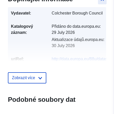
Vydavatel:
Colchester Borough Council
Katalogový
Přidáno do data.europa.eu:
záznam:
29 July 2026
Aktualizace údajů.europa.eu:
30 July 2026
uriRef:
http://data.europa.eu/88u/dataset/p
land-and-building-assets
Zobrazit více
Podobné soubory dat