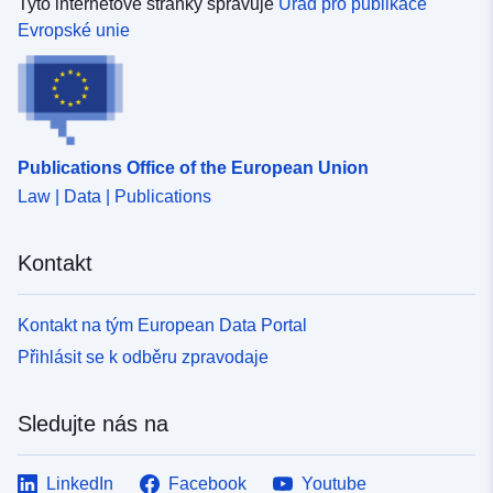
výstupy, c.referenční body, d.referenční hodnoty a
Tyto internetové stránky spravuje
Úřad pro publikace
e.genotoxicita. 2. Úplná databáze. OpenFoodTox
Evropské unie
aktivně přispívá k vědecké strategii úřadu EFSA do roku
2020 a k cíli rozšířit důkazní základnu úřadu EFSA a
optimalizovat přístup k jeho údajům jako cenné databázi
s otevřeným zdrojovým kódem, kterou lze sdílet se
všemi vědeckými poradními orgány a zúčastněnými
Publications Office of the European Union
stranami se zájmem o posouzení chemického rizika.
Law | Data | Publications
OpenFoodTox byl navíc předán na Globální portál OECD
pro informace o chemických látkách (eChemPortal), aby
bylo možné vyhledávat jednotlivé látky v rámci
Kontakt
vnitrostátních a mezinárodních databází. Další popis a
související odkazy jsou popsány v redakci časopisu
EFSA (Dorne et al., 2017).
Kontakt na tým European Data Portal
Přihlásit se k odběru zpravodaje
Sledujte nás na
LinkedIn
Facebook
Youtube