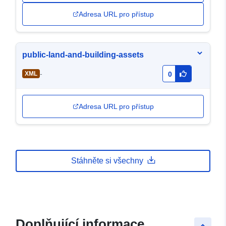
Adresa URL pro přístup
public-land-and-building-assets
-
XML
0
Adresa URL pro přístup
Stáhněte si všechny
Doplňující informace
keyboard_arrow_up