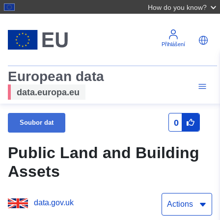
How do you know?
Přihlášení
European data
data.europa.eu
0
Soubor dat
Public Land and Building
Assets
data.gov.uk
Actions