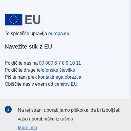
To spletišče upravlja
europa.eu
Navežite stik z EU
Pokličite nas na
00 800 6 7 8 9 10 11
Pokličite druge
telefonske številke
Pišite nam prek
kontaktnega obrazca
Obiščite nas v enem od
centrov EU
Družbeni mediji
Na tej strani uporabljamo piškotke, da bi izboljšali
Iskanje po
družbenih medijih EU
vašo uporabniško izkušnjo
More info