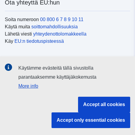
Ota yhteyttä EU:hun
Soita numeroon
00 800 6 7 8 9 10 11
Käytä muita
soittomahdollisuuksia
Lähetä viesti
yhteydenottolomakkeella
Käy
EU:n tiedotuspisteessä
Sosiaalinen media
Käytämme evästeitä tällä sivustolla
EU
sosiaalisessa mediassa
parantaaksemme käyttäjäkokemusta
More info
EU:n toimielimet ja muut elimet
Accept all cookies
Haku EU:n toimielimistä ja elimistä
Accept only essential cookies