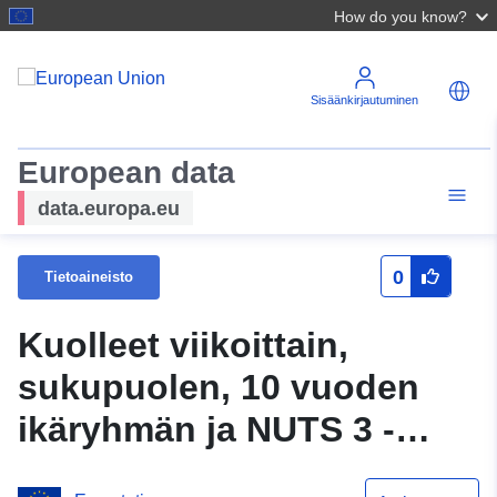
How do you know?
Sisäänkirjautuminen
European data
data.europa.eu
0
Tietoaineisto
Kuolleet viikoittain,
sukupuolen, 10 vuoden
ikäryhmän ja NUTS 3 -
alueen mukaan