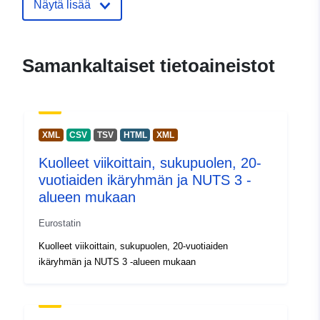
Näytä lisää
Yhteyspisteet:
Puhelimitse:
tel:+352430136789
Osoite:
Joseph Bech building, 5 R
Alphonse Weicker, L-2721 Luxem
Samankaltaiset tietoaineistot
URL-osoite:
http://ec.europa.eu/eurostat/help/s
Luetteloluetteloa
Lisätty dataan.europa.eu:
29
XML
CSV
TSV
HTML
XML
koskeva rekisteri:
April 2022
Kuolleet viikoittain, sukupuolen, 20-
Päivitetty data.europa.eu:
07
vuotiaiden ikäryhmän ja NUTS 3 -
August 2026
alueen mukaan
Spatiaalinen
Switzerland
Eurostatin
resurssi:
Latvia
Kuolleet viikoittain, sukupuolen, 20-vuotiaiden
Estonia
ikäryhmän ja NUTS 3 -alueen mukaan
Romania
Norway
Belgium