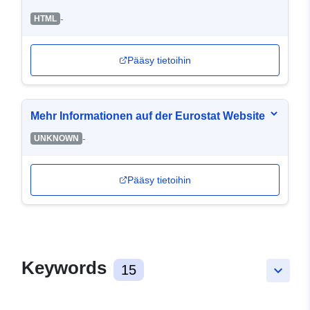
-
HTML
Pääsy tietoihin
Mehr Informationen auf der Eurostat Website
-
UNKNOWN
Pääsy tietoihin
Keywords
15
keyboard_arrow_down