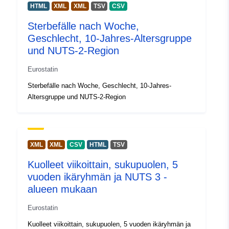
France
HTML
XML
XML
TSV
CSV
Denmark
Sterbefälle nach Woche,
Montenegro
Geschlecht, 10-Jahres-Altersgruppe
Bulgaria
und NUTS-2-Region
Czechia
Slovakia
Eurostatin
Liechtenstein
Sterbefälle nach Woche, Geschlecht, 10-Jahres-
European Union
Altersgruppe und NUTS-2-Region
United Kingdom
Croatia
Iceland
Greece
XML
XML
CSV
HTML
TSV
Sweden
Cyprus
Kuolleet viikoittain, sukupuolen, 5
Hungary
vuoden ikäryhmän ja NUTS 3 -
Guadeloupe
alueen mukaan
Italy
Eurostatin
Serbia
Finland
Kuolleet viikoittain, sukupuolen, 5 vuoden ikäryhmän ja