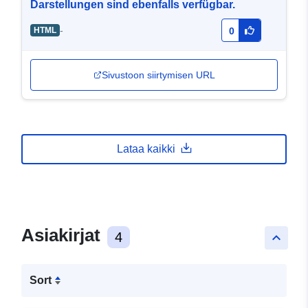
Darstellungen sind ebenfalls verfügbar.
-
HTML
0
Sivustoon siirtymisen URL
Lataa kaikki
Asiakirjat
4
keyboard_arrow_up
Sort