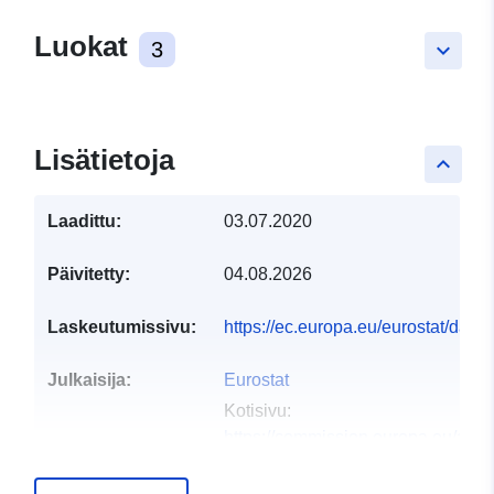
Luokat
3
keyboard_arrow_down
Lisätietoja
keyboard_arrow_up
Laadittu:
03.07.2020
Päivitetty:
04.08.2026
Laskeutumissivu:
https://ec.europa.eu/eurostat/da
Julkaisija:
Eurostat
Kotisivu:
https://commission.europa.eu/abou
and-executive-agencies/euros...