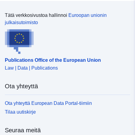
Muut tunnisteet:
https://doi.org/10.2908/DEMO_
Tätä verkkosivustoa hallinnoi
Euroopan unionin
julkaisutoimisto
uriRef:
http://data.europa.eu/88u/datase
Käyttöoikeudet:
public
Kertymän
weekly
Publications Office of the European Union
jaksottaisuus:
Law | Data | Publications
Ajallinen
03 January 2000
Ota yhteyttä
kattavuus:
 -
12 July 2026
Ota yhteyttä European Data Portal-tiimiin
Tyyppi:
Statistical data
Tilaa uutiskirje
Tietoaineistolinkki:
http://publications.europa.eu/resou
type/STATISTICAL
Seuraa meitä