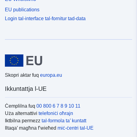
EU publications
Login tal-interface tal-fornitur tad-data
Skopri aktar fuq
europa.eu
Ikkuntattja l-UE
Ċemplilna fuq
00 800 6 7 8 9 10 11
Uża alternattivi
telefoniċi oħrajn
Iktbilna permezz
tal-formola ta’ kuntatt
Iltaqa’ magħna f’wieħed
miċ-ċentri tal-UE