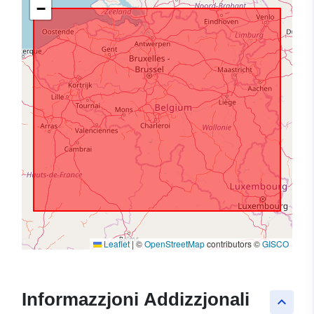
−
Leaflet
|
©
OpenStreetMap
contributors ©
GISCO
Informazzjoni Addizzjonali
keyboard_arrow_up