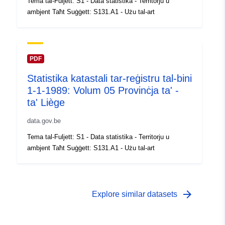
Tema tal-Fuljett: S1 - Data statistika - Territorju u
ambjent Taħt Suġġett: S131.A1 - Użu tal-art
Drittijiet ta'
public
Aċċess:
Kopertura
01 January 1989
PDF
temporali:
 -
31 December 1989
Statistika katastali tar-reġistru tal-bini
1-1-1989: Volum 05 Provinċja ta' -
ta' Liège
data.gov.be
Tema tal-Fuljett: S1 - Data statistika - Territorju u
ambjent Taħt Suġġett: S131.A1 - Użu tal-art
arrow_forward
Explore similar datasets