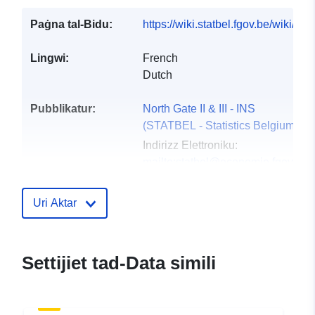
Paġna tal-Bidu:
https://wiki.statbel.fgov.be/wiki/It
Lingwi:
French
Dutch
Pubblikatur:
North Gate II & III - INS
(STATBEL - Statistics Belgium)
Indirizz Elettroniku:
mailto:statbel@economie.fgov.be
Paġna Ewlenija:
https://statbel.fgov.be/
Uri Aktar
Punti ta' Kuntatt:
Statbel (Directorate General
Statistics - Statistics Belgium)
Settijiet tad-Data simili
Indirizz Elettroniku:
mailto:statbel@economie.fgov.be
URL:
https://statbel.fgov.be/en