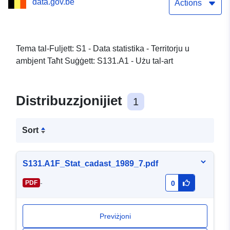
data.gov.be
Actions
Tema tal-Fuljett: S1 - Data statistika - Territorju u
ambjent Taħt Suġġett: S131.A1 - Użu tal-art
Distribuzzjonijiet
1
Sort
S131.A1F_Stat_cadast_1989_7.pdf
-
PDF
0
Previżjoni