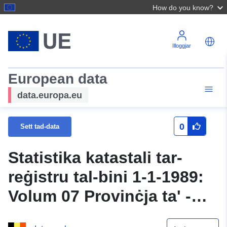
How do you know?
Illoggjar
European data
data.europa.eu
0
Sett tad-data
Statistika katastali tar-
reġistru tal-bini 1-1-1989:
Volum 07 Provinċja ta' -
tal-Lussemburgu