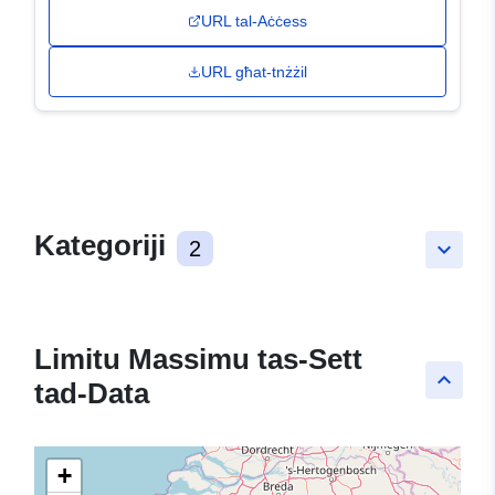
URL tal-Aċċess
URL għat-tnżżil
Kategoriji
2
keyboard_arrow_down
Limitu Massimu tas-Sett
keyboard_arrow_up
tad-Data
+