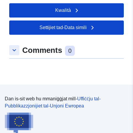
Kwalità
Settijiet tad-Data simili
Comments
keyboard_arrow_down
0
Dan is-sit web hu mmaniġġjat mill-
Uffiċċju tal-
Pubblikazzjonijiet tal-Unjoni Ewropea