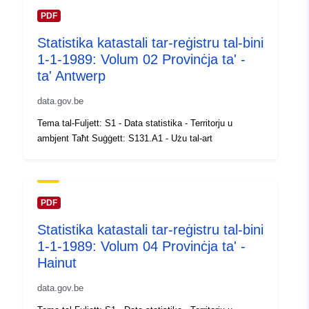
https://statbel.fgov.be/fr
PDF
https://statbel.fgov.be/de
Statistika katastali tar-reġistru tal-bini
https://statbel.fgov.be/nl
1-1-1989: Volum 02 Provinċja ta' -
ta' Antwerp
Reġistru tal-
Miżjud ma’ data.europa.eu:
Katalgu:
14 February 2024
data.gov.be
Aġġornat fuq data.europa.eu:
Tema tal-Fuljett: S1 - Data statistika - Territorju u
30 July 2026
ambjent Taħt Suġġett: S131.A1 - Użu tal-art
Spazjali:
Koordinati:
[ [ 2.54, 51.51 ], [
6.41, 51.51 ], [ 6.41, 49.49 ], [
2.54, 49.49 ], [ 2.54, 51.51 ] ]
PDF
Tip:
Polygon
Statistika katastali tar-reġistru tal-bini
1-1-1989: Volum 04 Provinċja ta' -
Identifikaturi:
Q11652#ID
Hainut
uriRef:
data.gov.be
http://data.europa.eu/88u/dataset/
id