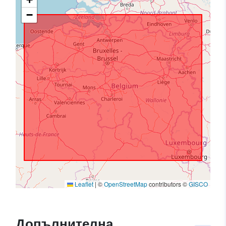
−
Leaflet
|
©
OpenStreetMap
contributors ©
GISCO
Допълнителна