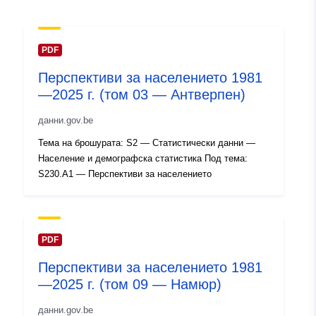
mailto:statbel@economie.fgov.be
URL адрес:
https://statbel.fgov.be/fr
PDF
https://statbel.fgov.be/nl
Перспективи за населението 1981
https://statbel.fgov.be/de
—2025 г. (том 03 — Антверпен)
https://statbel.fgov.be/en
данни.gov.be
Каталожен
Добавено към data.europa.eu:
14
Тема на брошурата: S2 — Статистически данни —
запис:
February 2024
Население и демографска статистика Под тема:
Актуализирана на data.europa.eu
S230.A1 — Перспективи за населението
30 July 2026
Пространствени
Координати:
[ [ 2.54, 51.51
:
], [ 6.41, 51.51 ], [ 6.41, 49.49
PDF
], [ 2.54, 49.49 ], [ 2.54, 51.51
Перспективи за населението 1981
] ]
—2025 г. (том 09 — Намюр)
Тип:
Polygon
данни.gov.be