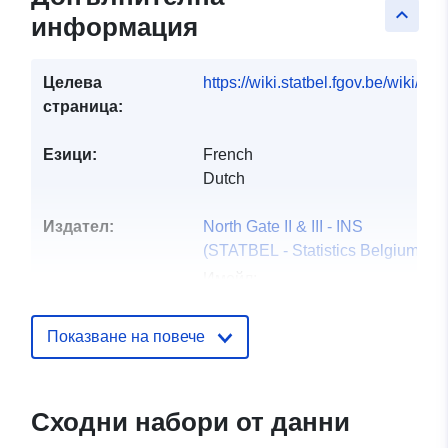
keyboard_arrow_up
информация
Целева
https://wiki.statbel.fgov.be/wiki/It
страница:
Езици:
French
Dutch
Издател:
North Gate II & III - INS
(STATBEL - Statistics Belgium)
Имейл:
mailto:statbel@economie.fgov.be
Начало:
https://statbel.fgov.be/
Показване на повече
Звено за връзка:
Statbel (Algemene Directie
Statistiek - Statistics Belgium)
Сходни набори от данни
Имейл: