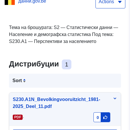
данни.gov.be
Actions
Тема на брошурата: S2 — Статистически данни —
Население и демографска статистика Под тема:
S230.A1 — Перспективи за населението
Дистрибуции
1
Sort
S230.A1N_Bevolkingvooruitzicht_1981-
2025_Deel_11.pdf
-
PDF
0