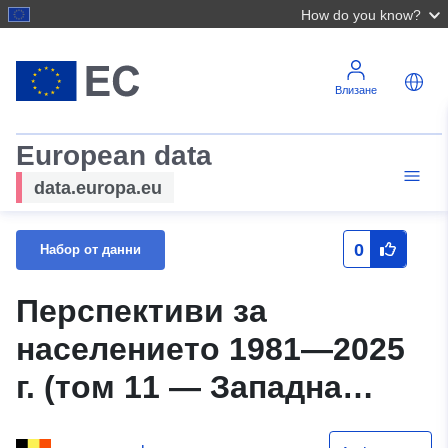
How do you know?
Влизане
European data
data.europa.eu
0
Набор от данни
Перспективи за
населението 1981—2025
г. (том 11 — Западна
Фландрия)