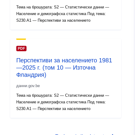
Идентификатор
Q11677#ID
Тема на брошурата: S2 — Статистически данни —
и:
Население и демографска статистика Под тема:
S230.A1 — Перспективи за населението
uriRef:
http://data.europa.eu/88u/dataset/
id
Права за
PDF
public
достъп:
Перспективи за населението 1981
—2025 г. (том 10 — Източна
Времеви
01 January 1985
Фландрия)
обхват:
 -
31 December 1985
данни.gov.be
Тема на брошурата: S2 — Статистически данни —
Население и демографска статистика Под тема:
S230.A1 — Перспективи за населението