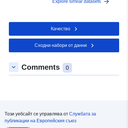
arrow_forward
Explore similar datasets
Качество
Сходни набори от данни
Comments
keyboard_arrow_down
0
Този уебсайт се управлява от
Службата за
публикации на Европейския съюз