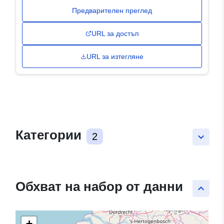
Предварителен преглед
URL за достъп
URL за изтегляне
Категории
2
keyboard_arrow_down
Обхват на набор от данни
keyboard_arrow_up
+