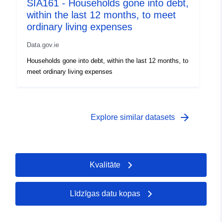
SIA161 - Households gone into debt,
 -
31 December 2003
within the last 12 months, to meet
ordinary living expenses
Data.gov.ie
Households gone into debt, within the last 12 months, to
meet ordinary living expenses
arrow_forward
Explore similar datasets
Kvalitāte
Līdzīgas datu kopas