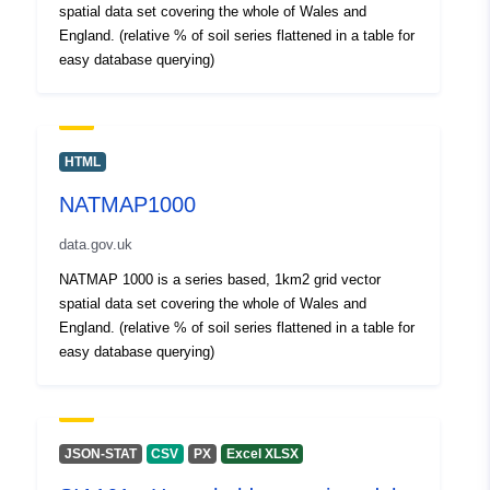
spatial data set covering the whole of Wales and
Jaunākā informācija par Data.euro
England. (relative % of soil series flattened in a table for
30 July 2026
easy database querying)
Ģeogrāfiskā
Koordinātes:
[ [ 2.54, 51.51 ],
atrašanās vieta:
[ 6.41, 51.51 ], [ 6.41, 49.49 ],
[ 2.54, 49.49 ], [ 2.54, 51.51 ]
HTML
]
NATMAP1000
Tips:
Polygon
data.gov.uk
Identifikatori:
Q11732#ID
NATMAP 1000 is a series based, 1km2 grid vector
spatial data set covering the whole of Wales and
uriRef:
England. (relative % of soil series flattened in a table for
http://data.europa.eu/88u/dataset/
easy database querying)
id
Piekļuves
public
tiesības:
JSON-STAT
CSV
PX
Excel XLSX
Periods:
01 January 2003