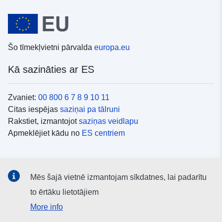
Šo tīmekļvietni pārvalda
europa.eu
Kā sazināties ar ES
Zvaniet:
00 800 6 7 8 9 10 11
Citas iespējas
saziņai pa tālruni
Rakstiet, izmantojot
saziņas veidlapu
Apmeklējiet kādu no
ES centriem
Sociālie mediji
Mēs šajā vietnē izmantojam sīkdatnes, lai padarītu
ES konti
sociālajos medijos
to ērtāku lietotājiem
More info