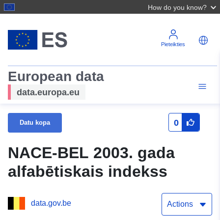
How do you know?
Pieteikties
European data
data.europa.eu
0
Datu kopa
NACE-BEL 2003. gada
alfabētiskais indekss
data.gov.be
Actions