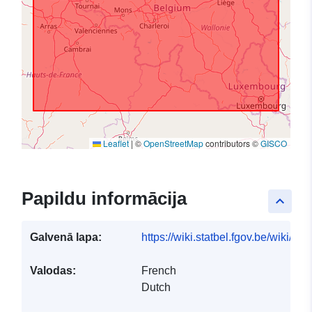
Leaflet
|
©
OpenStreetMap
contributors ©
GISCO
Papildu informācija
keyboard_arrow_up
Galvenā lapa:
https://wiki.statbel.fgov.be/wiki/It
Valodas:
French
Dutch