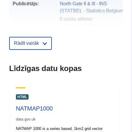
Publicētājs:
North Gate II & III - INS
(STATBEL - Statistics Belgium)
E-pasta adrese:
mailto:statbel@economie.fgov.be
Sākumlapa:
https://statbel.fgov.be/
Rādīt vairāk
Kontaktpunkts:
Statbel (Generaldirektion
Statistik - Statistics Belgium)
Līdzīgas datu kopas
E-pasta adrese:
mailto:statbel@economie.fgov.be
URL:
https://statbel.fgov.be/nl
https://statbel.fgov.be/en
HTML
https://statbel.fgov.be/fr
NATMAP1000
https://statbel.fgov.be/de
data.gov.uk
Kataloga
Pievienots data.europa.eu:
14 Feb
NATMAP 1000 is a series based, 1km2 grid vector
ieraksts:
2024