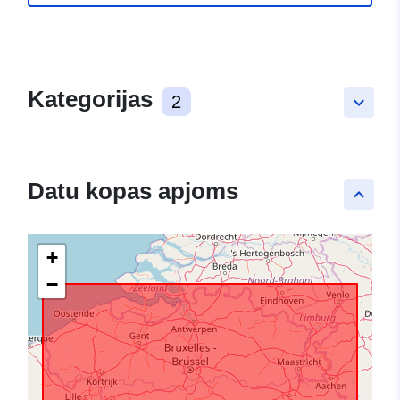
Kategorijas
2
keyboard_arrow_down
Datu kopas apjoms
keyboard_arrow_up
+
−