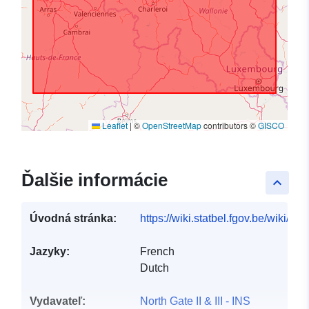
Leaflet
|
©
OpenStreetMap
contributors ©
GISCO
Ďalšie informácie
keyboard_arrow_up
Úvodná stránka:
https://wiki.statbel.fgov.be/wiki/It
Jazyky:
French
Dutch
Vydavateľ:
North Gate II & III - INS