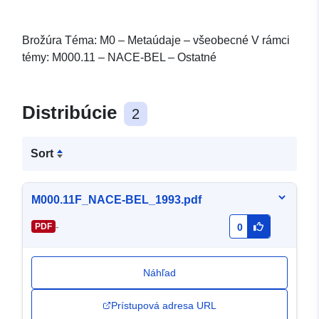
Brožúra Téma: M0 – Metaúdaje – všeobecné V rámci
témy: M000.11 – NACE-BEL – Ostatné
Distribúcie
2
Sort
M000.11F_NACE-BEL_1993.pdf
-
PDF
0
Náhľad
Prístupová adresa URL