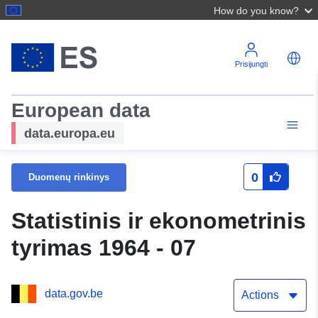
How do you know?
Prisijungti
European data
data.europa.eu
0
Duomenų rinkinys
Statistinis ir ekonometrinis
tyrimas 1964 - 07
data.gov.be
Actions