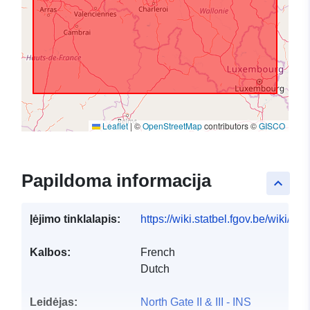
Leaflet
|
©
OpenStreetMap
contributors ©
GISCO
Papildoma informacija
keyboard_arrow_up
Įėjimo tinklalapis:
https://wiki.statbel.fgov.be/wiki/It
Kalbos:
French
Dutch
Leidėjas:
North Gate II & III - INS