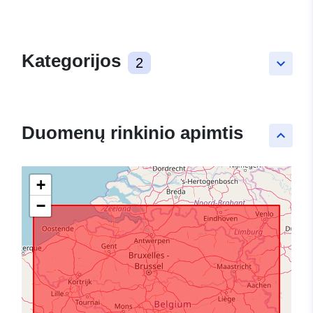
Kategorijos
2
keyboard_arrow_down
Duomenų rinkinio apimtis
keyboard_arrow_up
+
−