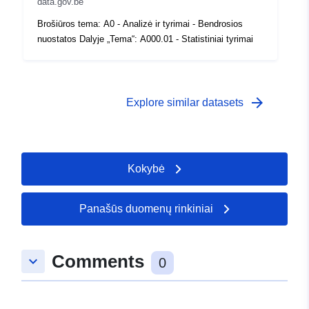
data.gov.be
Brošiūros tema: A0 - Analizė ir tyrimai - Bendrosios
nuostatos Dalyje „Tema“: A000.01 - Statistiniai tyrimai
arrow_forward
Explore similar datasets
Kokybė
Panašūs duomenų rinkiniai
Comments
keyboard_arrow_down
0