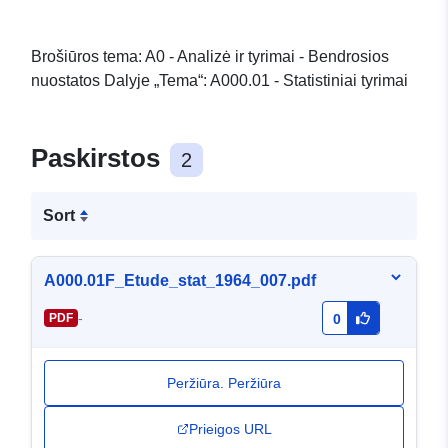
Brošiūros tema: A0 - Analizė ir tyrimai - Bendrosios
nuostatos Dalyje „Tema“: A000.01 - Statistiniai tyrimai
Paskirstos
2
Sort
A000.01F_Etude_stat_1964_007.pdf
-
PDF
0
Peržiūra. Peržiūra
Prieigos URL