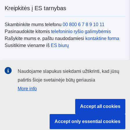
Kreipkitės į ES tarnybas
Skambinkite mums telefonu
00 800 6 7 8 9 10 11
Pasinaudokite kitomis
telefoninio ryšio galimybėmis
Rašykite mums e. paštu naudodamiesi
kontaktine forma
Susitikime viename iš
ES biurų
Socialiniai tinklai
Naudojame slapukus siekdami užtikrinti, kad jūsų
ES
socialinių tinklų kanalai
patirtis šioje svetainėje būtų geriausia
More info
ES institucijos ir įstaigos
Accept all cookies
ES institucijų ir įstaigų paieška
Accept only essential cookies