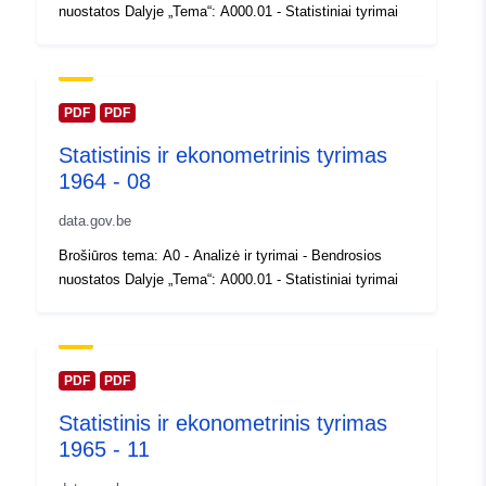
Atnaujinta informacija apie duome
nuostatos Dalyje „Tema“: A000.01 - Statistiniai tyrimai
30 July 2026
Erdviniai
Koordinatės:
[ [ 2.54, 51.51 ],
duomenys:
[ 6.41, 51.51 ], [ 6.41, 49.49 ],
PDF
PDF
[ 2.54, 49.49 ], [ 2.54, 51.51 ]
Statistinis ir ekonometrinis tyrimas
]
1964 - 08
Rūšis:
Polygon
data.gov.be
Identifikatoriai:
Q11755#ID
Brošiūros tema: A0 - Analizė ir tyrimai - Bendrosios
nuostatos Dalyje „Tema“: A000.01 - Statistiniai tyrimai
uriRef:
http://data.europa.eu/88u/dataset/
id
Prieigos teisės:
public
PDF
PDF
Statistinis ir ekonometrinis tyrimas
Laikotarpis:
01 January 1964
1965 - 11
 -
31 December 1964