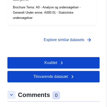
Tidsmæssig
01 January 1967
Brochure Tema: A0 - Analyse og undersøgelser -
dækning:
 -
31 December 1967
Generelt Under emne: A000.01 - Statistiske
undersøgelser
arrow_forward
Explore similar datasets
Kvalitet
Tilsvarende datasæt
Comments
keyboard_arrow_down
0