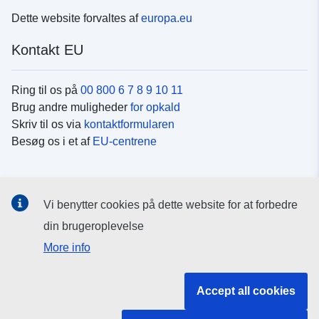
Dette website forvaltes af
europa.eu
Kontakt EU
Ring til os på
00 800 6 7 8 9 10 11
Brug andre muligheder
for opkald
Skriv til os via
kontaktformularen
Besøg os i et af
EU-centrene
Sociale medier
Vi benytter cookies på dette website for at forbedre
Søg efter EU's sider på
sociale medier
din brugeroplevelse
More info
EU-institutioner og -organer
Accept all cookies
Søg efter alle EU-institutioner og -organer