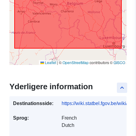
Leaflet
|
©
OpenStreetMap
contributors ©
GISCO
Yderligere information
keyboard_arrow_up
Destinationsside:
https://wiki.statbel.fgov.be/wiki/It
Sprog:
French
Dutch