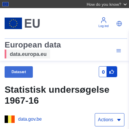
How do you know?
Log ind
European data
data.europa.eu
0
Datasæt
Statistisk undersøgelse
1967-16
data.gov.be
Actions