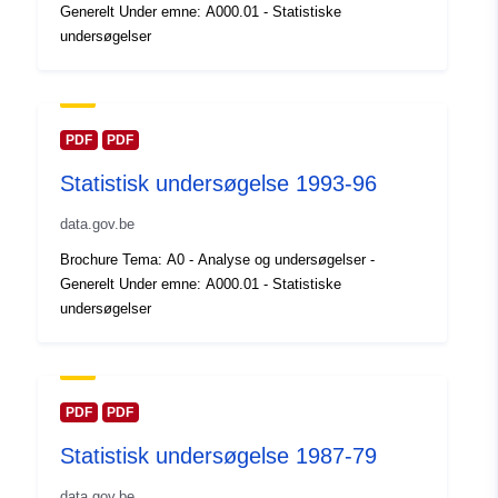
Generelt Under emne: A000.01 - Statistiske
kataloger:
February 2024
undersøgelser
Opdateret på data.europa.eu:
30 July 2026
Fysiske:
Koordinater:
[ [ 2.54, 51.51 ],
PDF
PDF
[ 6.41, 51.51 ], [ 6.41, 49.49 ],
Statistisk undersøgelse 1993-96
[ 2.54, 49.49 ], [ 2.54, 51.51 ]
]
data.gov.be
Type:
Polygon
Brochure Tema: A0 - Analyse og undersøgelser -
Generelt Under emne: A000.01 - Statistiske
Identifikatorer:
Q11764#ID
undersøgelser
uriRef:
http://data.europa.eu/88u/dataset/
id
PDF
PDF
Adgangsrettighe
public
Statistisk undersøgelse 1987-79
der:
data.gov.be