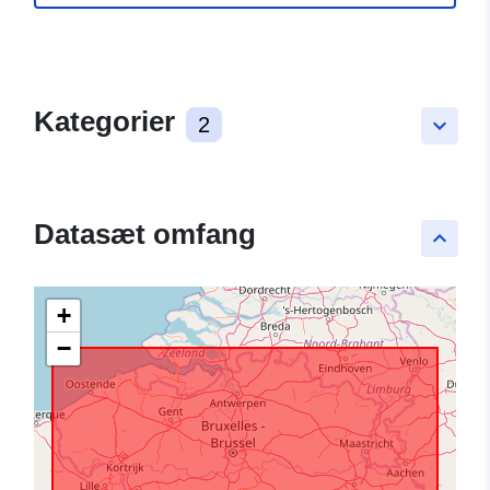
Kategorier
2
keyboard_arrow_down
Datasæt omfang
keyboard_arrow_up
+
−