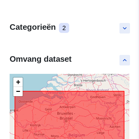
Categorieën
2
keyboard_arrow_down
Omvang dataset
keyboard_arrow_up
+
−