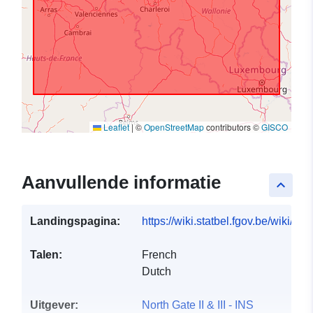
Leaflet
|
©
OpenStreetMap
contributors ©
GISCO
Aanvullende informatie
keyboard_arrow_up
Landingspagina:
https://wiki.statbel.fgov.be/wiki/It
Talen:
French
Dutch
Uitgever:
North Gate II & III - INS