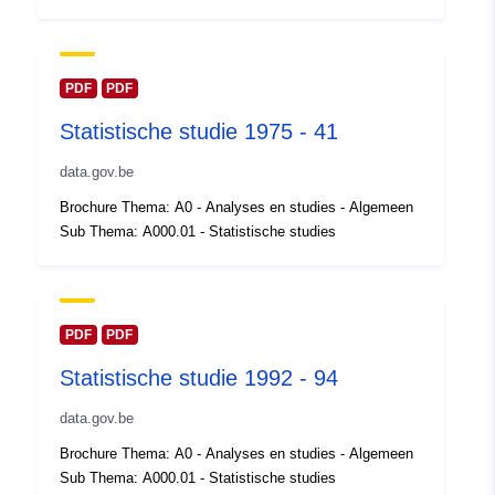
Bijgewerkt op data.europa.eu:
30
July 2026
Ruimtelijk:
Coördinaten:
[ [ 2.54, 51.51
PDF
PDF
], [ 6.41, 51.51 ], [ 6.41, 49.49
Statistische studie 1975 - 41
], [ 2.54, 49.49 ], [ 2.54, 51.51
] ]
data.gov.be
Soort:
Polygon
Brochure Thema: A0 - Analyses en studies - Algemeen
Sub Thema: A000.01 - Statistische studies
Identificatoren:
Q11772#ID
uriRef:
http://data.europa.eu/88u/dataset/
id
PDF
PDF
Statistische studie 1992 - 94
Toegangsrechten
public
:
data.gov.be
Brochure Thema: A0 - Analyses en studies - Algemeen
Bestreken
01 January 1971
Sub Thema: A000.01 - Statistische studies
tijdvak: