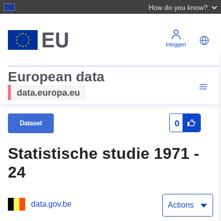
How do you know?
Inloggen
European data
data.europa.eu
0
Dataset
Statistische studie 1971 -
24
data.gov.be
Actions