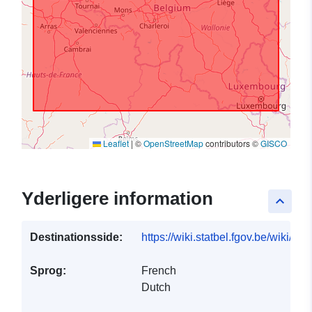
Leaflet
|
©
OpenStreetMap
contributors ©
GISCO
Yderligere information
keyboard_arrow_up
Destinationsside:
https://wiki.statbel.fgov.be/wiki/It
Sprog:
French
Dutch