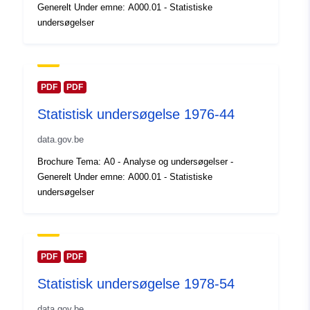
Generelt Under emne: A000.01 - Statistiske
kataloger:
February 2024
undersøgelser
Opdateret på data.europa.eu:
30 July 2026
Fysiske:
Koordinater:
[ [ 2.54, 51.51 ],
PDF
PDF
[ 6.41, 51.51 ], [ 6.41, 49.49 ],
Statistisk undersøgelse 1976-44
[ 2.54, 49.49 ], [ 2.54, 51.51 ]
]
data.gov.be
Type:
Polygon
Brochure Tema: A0 - Analyse og undersøgelser -
Generelt Under emne: A000.01 - Statistiske
Identifikatorer:
Q11790#ID
undersøgelser
uriRef:
http://data.europa.eu/88u/dataset/
id
PDF
PDF
Adgangsrettighe
public
Statistisk undersøgelse 1978-54
der:
data.gov.be