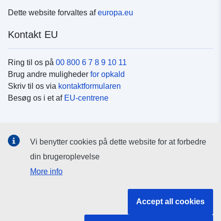
Dette website forvaltes af
europa.eu
Kontakt EU
Ring til os på
00 800 6 7 8 9 10 11
Brug andre muligheder
for opkald
Skriv til os via
kontaktformularen
Besøg os i et af
EU-centrene
Sociale medier
Vi benytter cookies på dette website for at forbedre
Søg efter EU's sider på
sociale medier
din brugeroplevelse
More info
EU-institutioner og -organer
Accept all cookies
Søg efter alle EU-institutioner og -organer