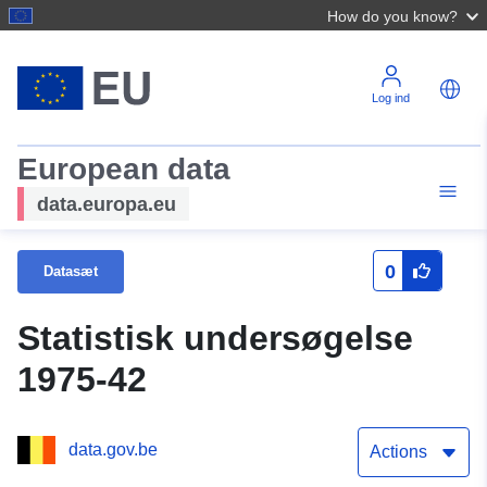
How do you know?
Log ind
European data
data.europa.eu
0
Datasæt
Statistisk undersøgelse
1975-42
data.gov.be
Actions