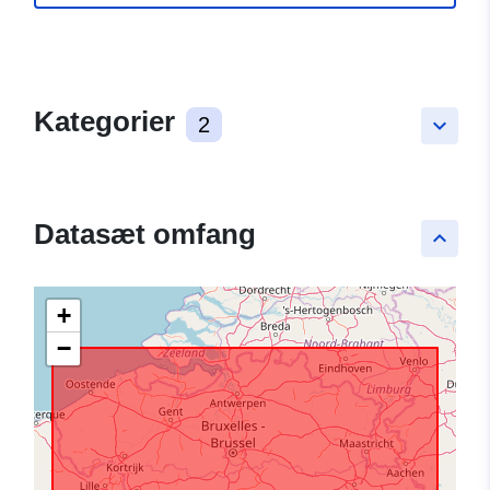
Kategorier
2
keyboard_arrow_down
Datasæt omfang
keyboard_arrow_up
+
−