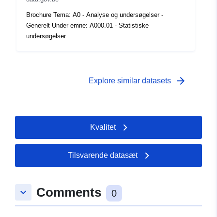
Tidsmæssig
01 January 1975
Brochure Tema: A0 - Analyse og undersøgelser -
dækning:
 -
31 December 1975
Generelt Under emne: A000.01 - Statistiske
undersøgelser
arrow_forward
Explore similar datasets
Kvalitet
Tilsvarende datasæt
Comments
keyboard_arrow_down
0