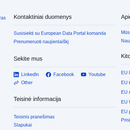
Kontaktiniai duomenys
Ap
ras
Mūsų
Susisiekti su European Data Portal komanda
Nauj
Prenumeruoti naujienlaiškį
Kit
Sekite mus
EU 
LinkedIn
Facebook
Youtube
EU 
Other
EU r
Teisinė informacija
EU 
EU p
Teisinis pranešimas
Pris
Slapukai