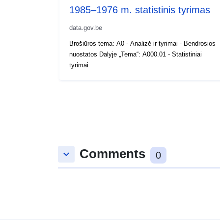
1985–1976 m. statistinis tyrimas
data.gov.be
Brošiūros tema: A0 - Analizė ir tyrimai - Bendrosios
nuostatos Dalyje „Tema“: A000.01 - Statistiniai
tyrimai
Comments
keyboard_arrow_down
0