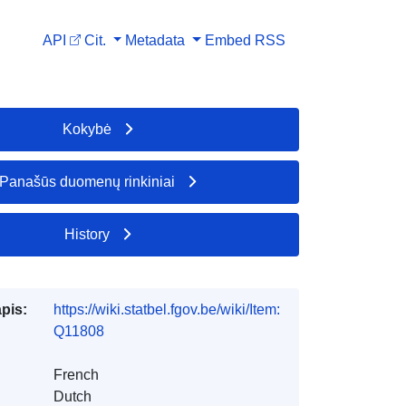
API
Cit.
Metadata
Embed
RSS
Kokybė
Panašūs duomenų rinkiniai
History
apis:
https://wiki.statbel.fgov.be/wiki/Item:
Q11808
French
Dutch