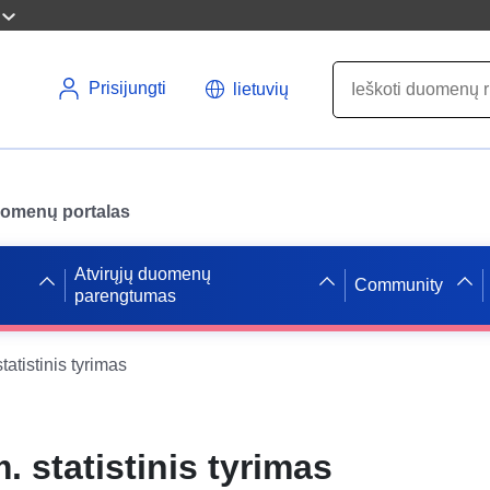
Prisijungti
lietuvių
uomenų portalas
Atvirųjų duomenų
Community
parengtumas
atistinis tyrimas
 statistinis tyrimas