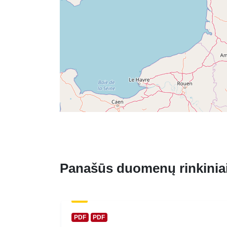
Panašūs duomenų rinkinia
PDF
PDF