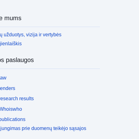
ie mums
 užduotys, vizija ir vertybės
ienlaiškis
os paslaugos
law
tenders
esearch results
Whoiswho
ublications
ijungimas prie duomenų teikėjo sąsajos