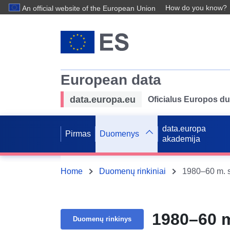
How do you know?
An official website of the European Union
European data
data.europa.eu
Oficialus Europos d
data.europa
Pirmas
Duomenys
akademija
Home
Duomenų rinkiniai
1980–60 m. st
1980–60 m.
Duomenų rinkinys