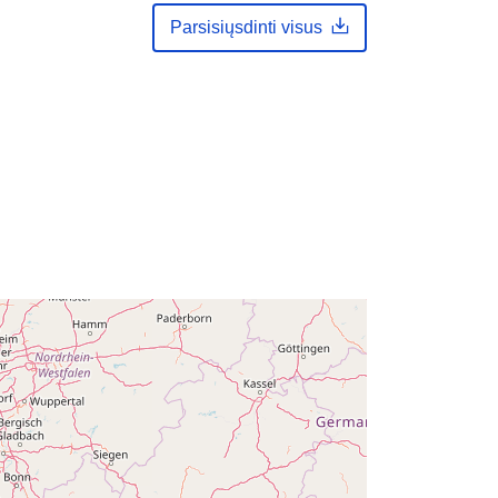
2024
Parsisiųsdinti visus
Atnaujinta informacija apie duomenis.europa.eu:
30 July 2026
Koordinatės:
[ [ 2.54, 51.51 ], [ 6.41,
51.51 ], [ 6.41, 49.49 ], [ 2.54, 49.49 ],
[ 2.54, 51.51 ] ]
Rūšis:
Polygon
i:
Q11808#ID
http://data.europa.eu/88u/dataset/q1
1808-id
ės:
public
01 January 1980