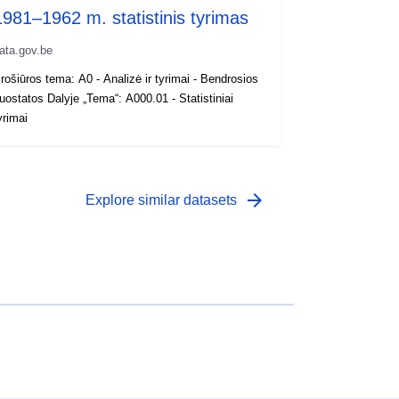
1981–1962 m. statistinis tyrimas
ata.gov.be
rošiūros tema: A0 - Analizė ir tyrimai - Bendrosios
uostatos Dalyje „Tema“: A000.01 - Statistiniai
yrimai
arrow_forward
Explore similar datasets