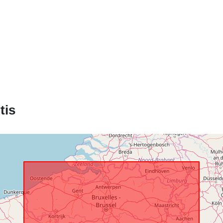
Erdviniai
duomenys:
tis
Identifikatoria
uriRef:
Prieigos teis
Laikotarpis: