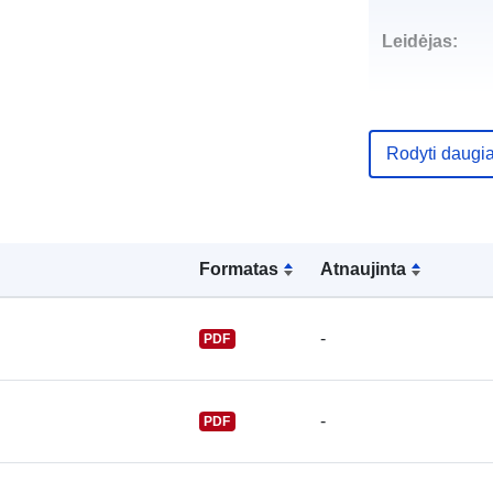
Leidėjas:
Rodyti daugi
Kontaktinis
punktas:
Formatas
Atnaujinta
-
PDF
-
PDF
Katalogo įraš