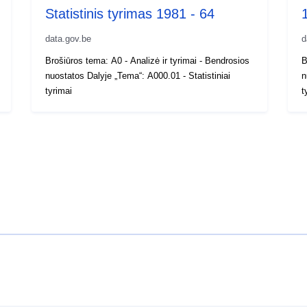
Statistinis tyrimas 1981 - 64
data.gov.be
d
Brošiūros tema: A0 - Analizė ir tyrimai - Bendrosios
B
nuostatos Dalyje „Tema“: A000.01 - Statistiniai
n
tyrimai
t