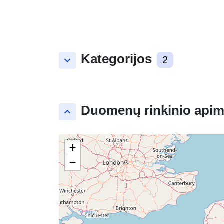
Kategorijos
keyboard_arrow_down
2
Duomenų rinkinio apim
keyboard_arrow_up
+
−