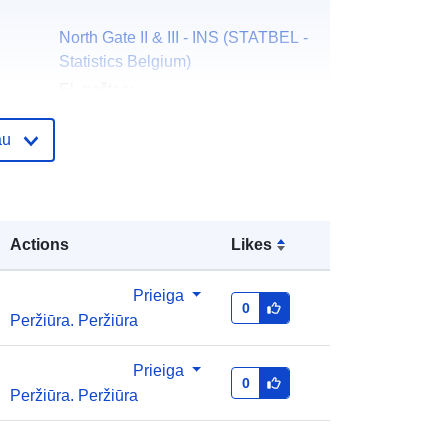
North Gate II & III - INS (STATBEL -
Statistics Belgium)
El. paštas:
mailto:statbel@economie.fgov.be
au
Pradinis puslapis:
https://statbel.fgov.be/
Statbel (Direction générale
Statistique - Statistics Belgium)
Actions
Likes
El. paštas:
mailto:statbel@economie.fgov.be
Prieiga
0
Peržiūra. Peržiūra
URL:
https://statbel.fgov.be/en
https://statbel.fgov.be/fr
https://statbel.fgov.be/nl
Prieiga
0
https://statbel.fgov.be/de
Peržiūra. Peržiūra
as:
Pridėta prie duomenų.europa.eu:
14 February