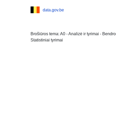
data.gov.be
Brošiūros tema: A0 - Analizė ir tyrimai - Bendr
Statistiniai tyrimai