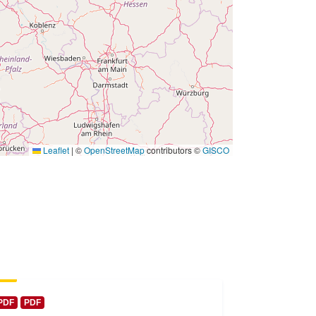
 -
31 December 1980
Leaflet
|
©
OpenStreetMap
contributors ©
GISCO
PDF
PDF