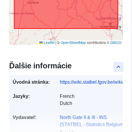
Leaflet
|
©
OpenStreetMap
contributors ©
GISCO
Ďalšie informácie
keyboard_arrow_up
Úvodná stránka:
https://wiki.statbel.fgov.be/wiki/It
Jazyky:
French
Dutch
Vydavateľ:
North Gate II & III - INS
(STATBEL - Statistics Belgium)