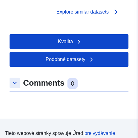
arrow_forward
Explore similar datasets
Kvalita
Podobné datasety
Comments
keyboard_arrow_down
0
Tieto webové stránky spravuje Úrad
pre vydávanie