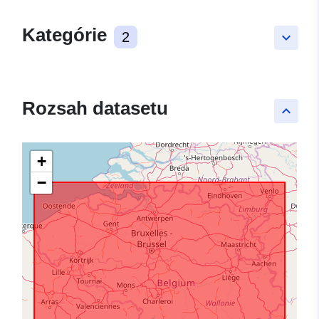
Kategórie
2
keyboard_arrow_down
Rozsah datasetu
keyboard_arrow_up
+
−