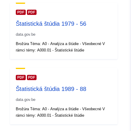
30 July 2026
PDF
PDF
Zemepisné
Súradnice:
[ [ 2.54, 51.51 ], [
Štatistická štúdia 1979 - 56
pokrytie:
6.41, 51.51 ], [ 6.41, 49.49 ], [
2.54, 49.49 ], [ 2.54, 51.51 ] ]
data.gov.be
Typ:
Polygon
Brožúra Téma: A0 - Analýza a štúdie - Všeobecné V
rámci témy: A000.01 - Štatistické štúdie
Identifikátory:
Q11834#ID
uriRef:
http://data.europa.eu/88u/dataset/
id
PDF
PDF
Štatistická štúdia 1989 - 88
Prístupové práva:
public
data.gov.be
Časové pokrytie:
01 January 1989
Brožúra Téma: A0 - Analýza a štúdie - Všeobecné V
 -
31 December 1989
rámci témy: A000.01 - Štatistické štúdie