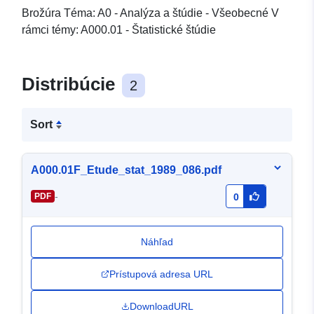
Brožúra Téma: A0 - Analýza a štúdie - Všeobecné V
rámci témy: A000.01 - Štatistické štúdie
Distribúcie
2
Sort
A000.01F_Etude_stat_1989_086.pdf
-
PDF
0
Náhľad
Prístupová adresa URL
DownloadURL