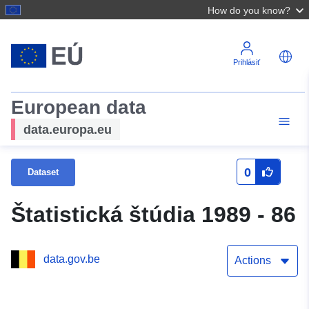
How do you know?
Prihlásiť
European data
data.europa.eu
0
Dataset
Štatistická štúdia 1989 - 86
data.gov.be
Actions