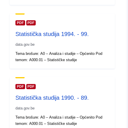
Ažurirano na temelju podataka.eu
30 July 2026
PDF
PDF
Prostorno:
Koordinate:
[ [ 2.54, 51.51 ], [
Statistička studija 1994. - 99.
6.41, 51.51 ], [ 6.41, 49.49 ], [
2.54, 49.49 ], [ 2.54, 51.51 ] ]
data.gov.be
Tip:
Polygon
Tema brošure: A0 – Analiza i studije – Općenito Pod
temom: A000.01 – Statističke studije
Identifikatori:
Q11846#ID
uriRef:
http://data.europa.eu/88u/dataset/
id
PDF
PDF
Statistička studija 1990. - 89.
Prava pristupa:
public
data.gov.be
Vremenska
01 January 1994
Tema brošure: A0 – Analiza i studije – Općenito Pod
pokrivenost:
 -
31 December 1994
temom: A000.01 – Statističke studije