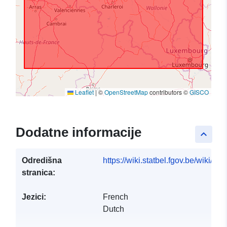
Leaflet
|
©
OpenStreetMap
contributors ©
GISCO
Dodatne informacije
keyboard_arrow_up
Odredišna
https://wiki.statbel.fgov.be/wiki/It
stranica:
Jezici:
French
Dutch