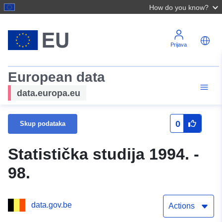
How do you know?
Prijava
European data
data.europa.eu
0
Skup podataka
Statistička studija 1994. -
98.
data.gov.be
Actions