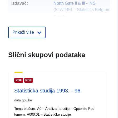
Izdavač:
North Gate II & III - INS
(STATBEL - Statistics Belgium)
E-pošta:
mailto:statbel@economie.fgov.be
Početna stranica:
Prikaži više
https://statbel.fgov.be/
Kontaktna točka:
Statbel (Generaldirektion
Slični skupovi podataka
Statistik - Statistics Belgium)
E-pošta:
mailto:statbel@economie.fgov.be
URL:
https://statbel.fgov.be/fr
PDF
PDF
https://statbel.fgov.be/de
Statistička studija 1993. - 96.
https://statbel.fgov.be/en
https://statbel.fgov.be/nl
data.gov.be
Tema brošure: A0 – Analiza i studije – Općenito Pod
Kataloški
Dodano u data.europa.eu:
14 Febr
temom: A000.01 – Statističke studije
registar:
2024