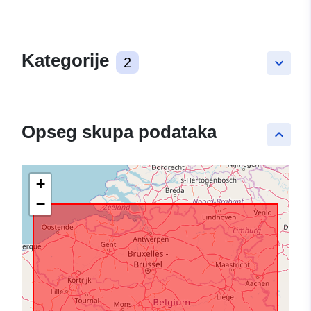
Kategorije
2
keyboard_arrow_down
Opseg skupa podataka
keyboard_arrow_up
+
−